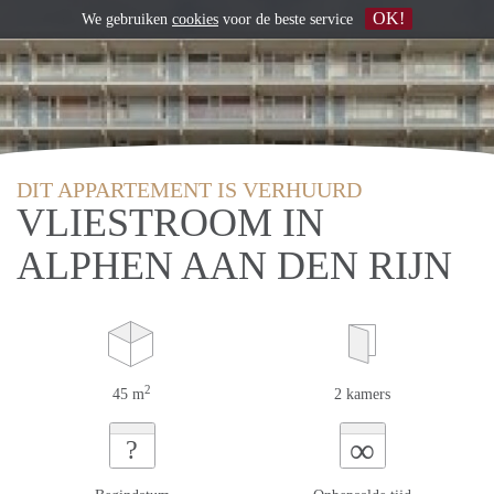
OK!
We gebruiken
cookies
voor de beste service
DIT APPARTEMENT IS VERHUURD
VLIESTROOM IN
ALPHEN AAN DEN RIJN
2
45 m
2 kamers
∞
?