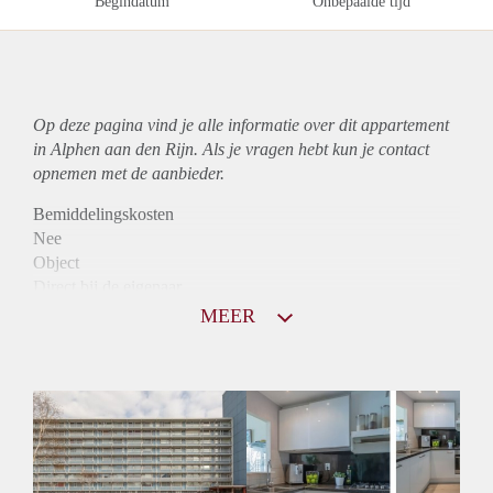
Begindatum
Onbepaalde tijd
Op deze pagina vind je alle informatie over dit
appartement
in Alphen aan den Rijn. Als je vragen hebt kun je contact
opnemen met de aanbieder.
Bemiddelingskosten
Nee
Object
Direct bij de eigenaar
Borg
MEER
745
Garantiestelling
Niet mogelijk
Huurtoeslag
Mogelijk
Inkomen eis
N.V.T.