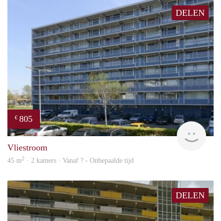
DELEN
805
€
finde
Vliestroom
2
45 m
· 2 kamers · Vanaf ? - Onbepaalde tijd
DELEN