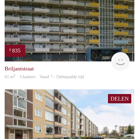
835
€
rent
Briljantstraat
2
61 m
· 3 kamers · Vanaf ? - Onbepaalde tijd
DELEN