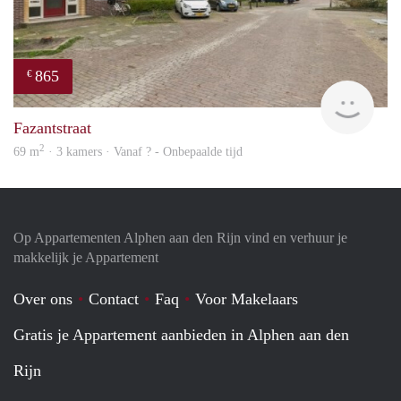
865
€
finde
Fazantstraat
2
69 m
· 3 kamers · Vanaf ? - Onbepaalde tijd
Op Appartementen Alphen aan den Rijn vind en verhuur je
makkelijk je Appartement
Over ons
Contact
Faq
Voor Makelaars
Gratis je Appartement aanbieden in Alphen aan den
Rijn