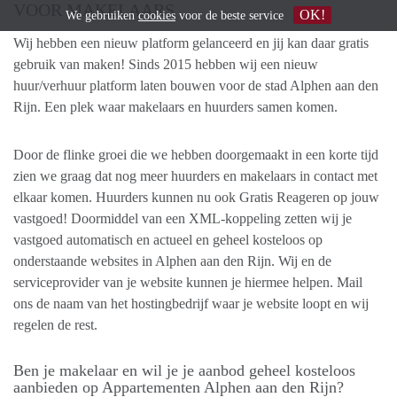
VOOR MAKELAARS
OK!
We gebruiken
cookies
voor de beste service
Wij hebben een nieuw platform gelanceerd en jij kan daar gratis
gebruik van maken! Sinds 2015 hebben wij een nieuw
huur/verhuur platform laten bouwen voor de stad Alphen aan den
Rijn. Een plek waar makelaars en huurders samen komen.
Door de flinke groei die we hebben doorgemaakt in een korte tijd
zien we graag dat nog meer huurders en makelaars in contact met
elkaar komen. Huurders kunnen nu ook Gratis Reageren op jouw
vastgoed! Doormiddel van een XML-koppeling zetten wij je
vastgoed automatisch en actueel en geheel kosteloos op
onderstaande websites in Alphen aan den Rijn. Wij en de
serviceprovider van je website kunnen je hiermee helpen. Mail
ons de naam van het hostingbedrijf waar je website loopt en wij
regelen de rest.
Ben je makelaar en wil je je aanbod geheel kosteloos
aanbieden op Appartementen Alphen aan den Rijn?