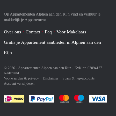
Op Appartementen Alphen aan den Rijn vind en verhuur je
makkelijk je Appartement
Over ons
Contact
Faq
Voor Makelaars
Gratis je Appartement aanbieden in Alphen aan den
Rijn
© 2026 - Appartementen Alphen aan den Rijn - KvK nr. 02094127 –
Nederland
Voorwaarden & privacy
Disclaimer
Spam & nep-accounts
Account verwijderen
Je rekent gemakkelijk af met Paypal
Je rekent gemakkelijk af met M
Je rekent gemakkelij
Je re