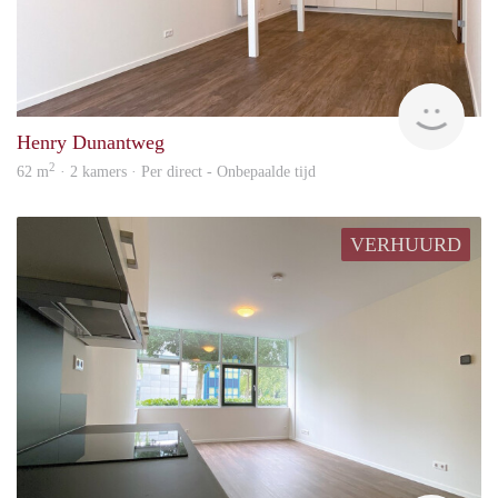
Leid
Henry Dunantweg
2
62 m
· 2 kamers · Per direct - Onbepaalde tijd
VERHUURD