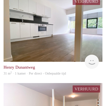
VERHUURD
Leid
Henry Dunantweg
2
31 m
· 1 kamer · Per direct - Onbepaalde tijd
VERHUURD