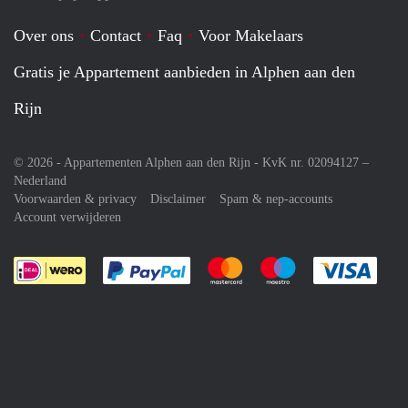
Over ons
Contact
Faq
Voor Makelaars
Gratis je Appartement aanbieden in Alphen aan den
Rijn
© 2026 - Appartementen Alphen aan den Rijn - KvK nr. 02094127 –
Nederland
Voorwaarden & privacy
Disclaimer
Spam & nep-accounts
Account verwijderen
Je rekent gemakkelijk af met Paypal
Je rekent gemakkelijk af met M
Je rekent gemakkelij
Je re