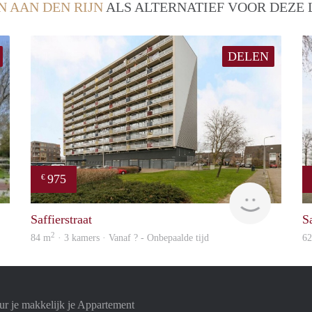
N AAN DEN RIJN
ALS ALTERNATIEF VOOR DEZE 
DELEN
975
€
finder
Woning
Saffierstraat
Sa
2
84 m
· 3 kamers · Vanaf ? - Onbepaalde tijd
6
r je makkelijk je Appartement