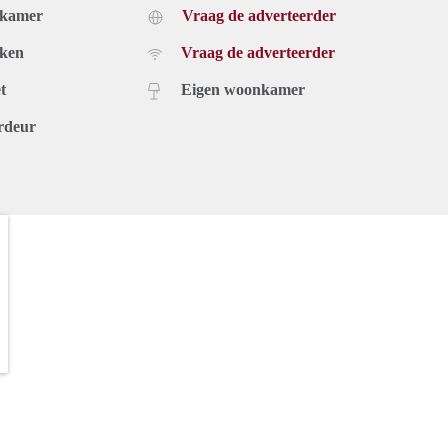
dkamer
Vraag de adverteerder
uken
Vraag de adverteerder
t
Eigen woonkamer
rdeur