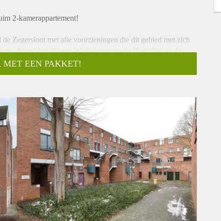
 ruim 2-kamerappartement!
de Zegersloot met alle voorzieningen die dit gebied met zich
korte afstand bereikbaar. Winkelcentrum de Herenhof en de
 MET EEN PAKKET!
 biedt tot alle vertrekken van het appartement.
eerd toilet met fonteintje en een moderne badkamer met
 met open keuken. De moderne keuken is voorzien van
 van een balkon.
 en gemoderniseerd
kamer en nieuw toilet.
erd) verhuurd.