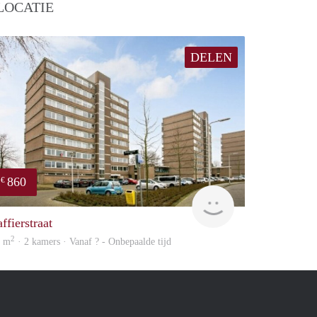
LOCATIE
DELEN
860
€
finder
ffierstraat
2
2 m
· 2 kamers · Vanaf ? - Onbepaalde tijd