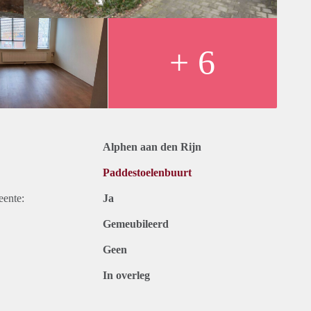
ef het verbruik van water, elektra en stookkosten. Deze worden
aarlijks afgerekend op basis van de individuele meter.
+ 6
Alphen aan den Rijn
Paddestoelenbuurt
eente:
Ja
Gemeubileerd
Geen
In overleg