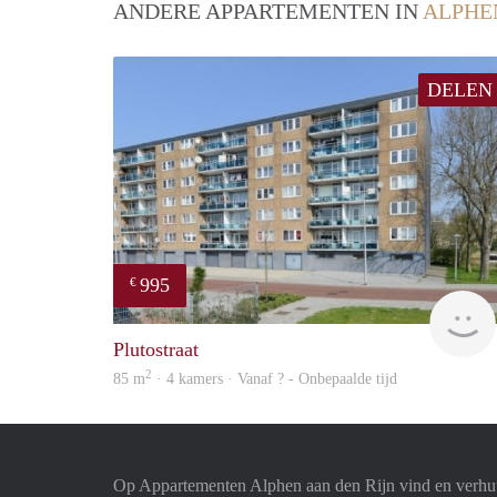
ANDERE APPARTEMENTEN IN
ALPHE
DELEN
995
€
Plutostraat
2
85 m
· 4 kamers · Vanaf ? - Onbepaalde tijd
Op Appartementen Alphen aan den Rijn vind en verhuu