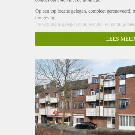
Op een top locatie gelegen, compleet gerenoveerd,
Omgeving:
De woning is gelegen nabij wandel- en natuurgebied 
meebrengt, tevens zijn uitvalswegen en scholen op 
Ridderhof zijn op korte fietsafstand gelegen.
LEES MEER
De indeling is als volgt:
U betreedt de woning via de ruime hal, welke toegang
Zo is het appartement voorzien van een apart gesitu
inloopdouche en wastafel.
Via de hal komt u ook in de zeer ruime woonkamer
inbouwapparatuur en een vaste inbouwkast.
De slaapkamer is via de hal te betreden en voorzien
Bijzonderheden:
- Ruime eigen fietsen berging op de begane grond
- Het appartement is in 2021 compleet gerenoveerd
- Toen voorzien van een nieuwe keuken, nieuwe bad
- Het appartement wordt gestoffeerd (niet gemeubile
- Huisdieren zijn helaas niet toegestaan.
- Beschikbaar voor maximaal 2 personen.