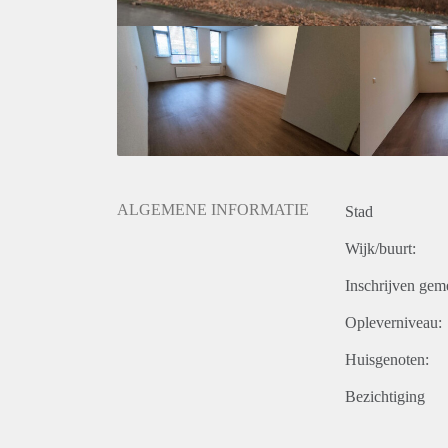
- De huurprijs is inclusief servicekosten en exclusi
middels een maandelijks voorschot van Euro 100,00 j
ALGEMENE INFORMATIE
Stad
Wijk/buurt:
Inschrijven gem
Opleverniveau:
Huisgenoten:
Bezichtiging