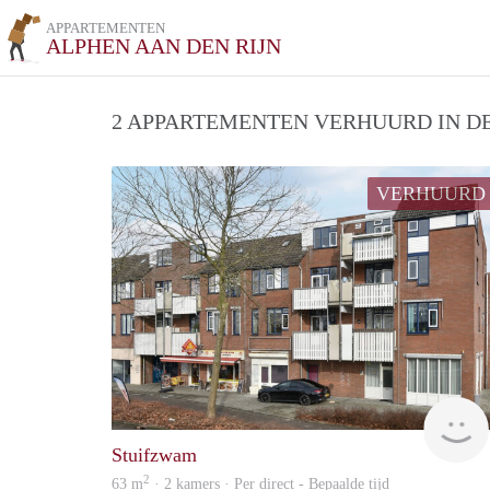
APPARTEMENTEN
ALPHEN AAN DEN RIJN
2 APPARTEMENTEN VERHUURD IN DE
VERHUURD
Stuifzwam
2
63 m
· 2 kamers · Per direct - Bepaalde tijd