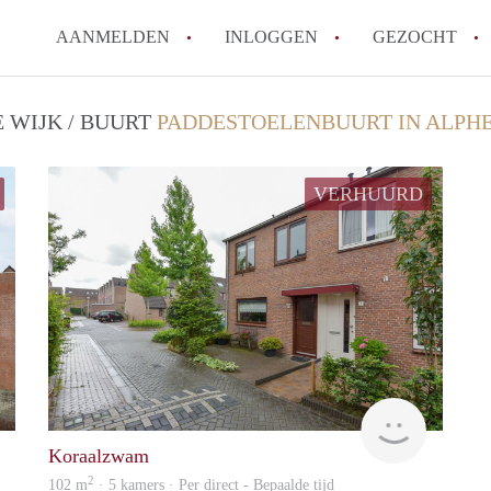
AANMELDEN
INLOGGEN
GEZOCHT
 WIJK / BUURT
PADDESTOELENBUURT IN ALPHE
VERHUURD
VDH
VDH
Koraalzwam
2
102 m
· 5 kamers · Per direct - Bepaalde tijd