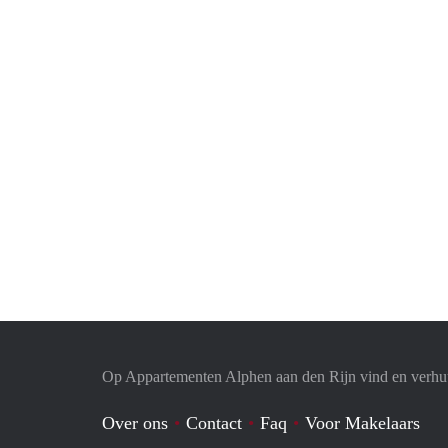
Op Appartementen Alphen aan den Rijn vind en verhuu
Over ons
Contact
Faq
Voor Makelaars