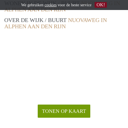
WONEN IN DE WIJK / BUURT
NUOVAWEG IN
OK!
We gebruiken
cookies
voor de beste service
ALPHEN AAN DEN RIJN
OVER DE WIJK / BUURT
NUOVAWEG IN
ALPHEN AAN DEN RIJN
TONEN OP KAART