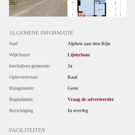
Huurtermijn
Onbepaalde termijn
Oplevering
Kaal
ALGEMENE INFORMATIE
Stad
Alphen aan den Rijn
Wijk/buurt:
Lijsterlaan
Inschrijven gemeente:
Ja
Opleverniveau:
Kaal
Huisgenoten:
Geen
Begindatum:
Vraag de adverteerder
Bezichtiging
In overleg
FACILITEITEN