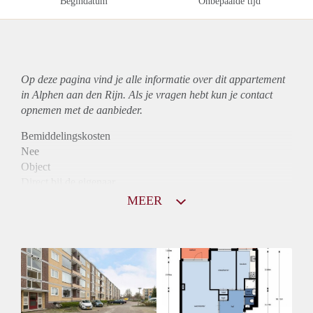
Begindatum
Onbepaalde tijd
Op deze pagina vind je alle informatie over dit
appartement
in Alphen aan den Rijn. Als je vragen hebt kun je contact
opnemen met de aanbieder.
Bemiddelingskosten
Nee
Object
Direct bij de eigenaar
Borg
MEER
760
Garantiestelling
Niet mogelijk
Huurtoeslag
Mogelijk
Inkomen eis
N.V.T.