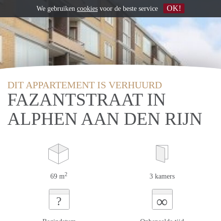
OK!
We gebruiken
cookies
voor de beste service
DIT APPARTEMENT IS VERHUURD
FAZANTSTRAAT IN
ALPHEN AAN DEN RIJN
2
69 m
3 kamers
∞
?