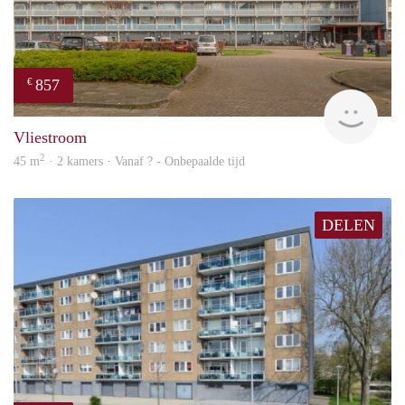
857
€
Woni
Vliestroom
2
45 m
· 2 kamers · Vanaf ? - Onbepaalde tijd
DELEN