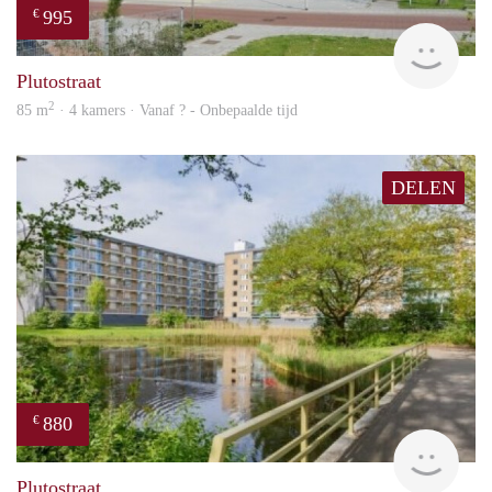
995
€
finde
Plutostraat
2
85 m
· 4 kamers · Vanaf ? - Onbepaalde tijd
DELEN
880
€
finde
Plutostraat