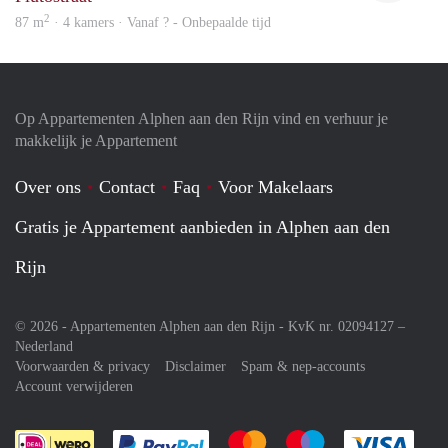
2
87 m
· 4 kamers · Vanaf ? - Onbepaalde tijd
Op Appartementen Alphen aan den Rijn vind en verhuur je
makkelijk je Appartement
Over ons
Contact
Faq
Voor Makelaars
Gratis je Appartement aanbieden in Alphen aan den
Rijn
© 2026 - Appartementen Alphen aan den Rijn - KvK nr. 02094127 –
Nederland
Voorwaarden & privacy
Disclaimer
Spam & nep-accounts
Account verwijderen
Je rekent gemakkelijk af met Paypal
Je rekent gemakkelijk af met M
Je rekent gemakkelij
Je re