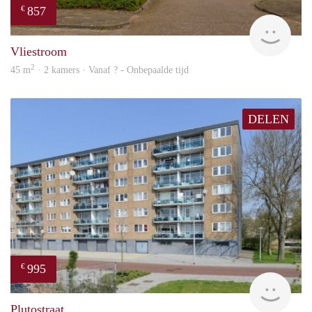
857
€
Woni
Vliestroom
2
45 m
· 2 kamers · Vanaf ? - Onbepaalde tijd
DELEN
995
€
finde
Plutostraat