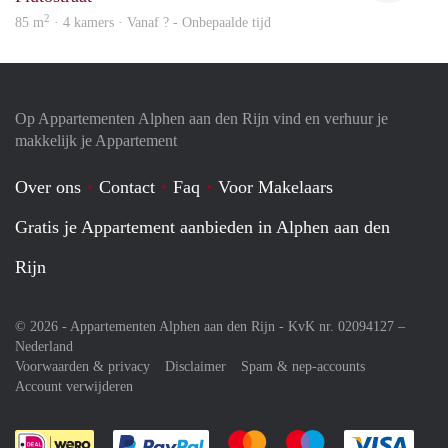
2
85 m
· 4 kamers · Vanaf ? - Onbepaalde tijd
Op Appartementen Alphen aan den Rijn vind en verhuur je
makkelijk je Appartement
Over ons
Contact
Faq
Voor Makelaars
Gratis je Appartement aanbieden in Alphen aan den
Rijn
© 2026 - Appartementen Alphen aan den Rijn - KvK nr. 02094127 –
Nederland
Voorwaarden & privacy
Disclaimer
Spam & nep-accounts
Account verwijderen
Je rekent gemakkelijk af met Paypal
Je rekent gemakkelijk af met M
Je rekent gemakkelij
Je re