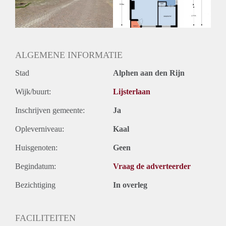
Huurtermijn
Onbepaalde termijn
Oplevering
Kaal
ALGEMENE INFORMATIE
Stad
Alphen aan den Rijn
Wijk/buurt:
Lijsterlaan
Inschrijven gemeente:
Ja
Opleverniveau:
Kaal
Huisgenoten:
Geen
Begindatum:
Vraag de adverteerder
Bezichtiging
In overleg
FACILITEITEN