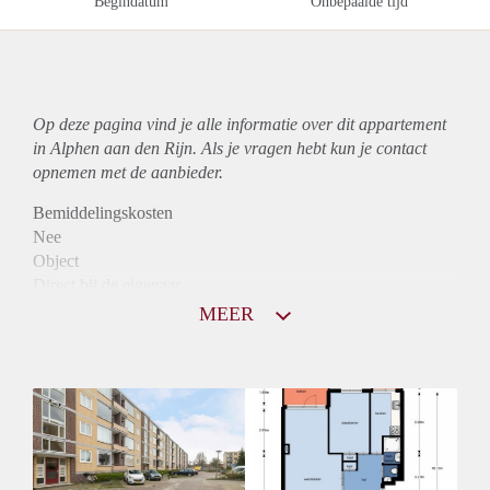
Begindatum
Onbepaalde tijd
Op deze pagina vind je alle informatie over dit
appartement
in Alphen aan den Rijn. Als je vragen hebt kun je contact
opnemen met de aanbieder.
Bemiddelingskosten
Nee
Object
Direct bij de eigenaar
Borg
MEER
760
Garantiestelling
Niet mogelijk
Huurtoeslag
Mogelijk
Inkomen eis
N.V.T.