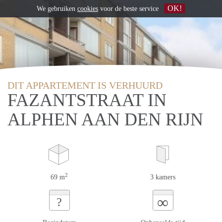
OK!
We gebruiken
cookies
voor de beste service
DIT APPARTEMENT IS VERHUURD
FAZANTSTRAAT IN
ALPHEN AAN DEN RIJN
2
69 m
3 kamers
∞
?