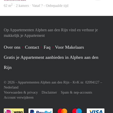
2
62 m
· 2 kamers · Vanaf ? - Onbepaalde tijd
Op Appartementen Alphen aan den Rijn vind en verhuur je
makkelijk je Appartement
Over ons
Contact
Faq
Voor Makelaars
Gratis je Appartement aanbieden in Alphen aan den
Rijn
© 2026 - Appartementen Alphen aan den Rijn - KvK nr. 02094127 –
Nederland
Voorwaarden & privacy
Disclaimer
Spam & nep-accounts
Account verwijderen
Je rekent gemakkelijk af met Paypal
Je rekent gemakkelijk af met M
Je rekent gemakkelij
Je re