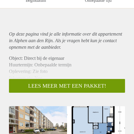
Begindatum
Onbepaalde tijd
Op deze pagina vind je alle informatie over dit
appartement
in Alphen aan den Rijn. Als je vragen hebt kun je contact
opnemen met de aanbieder.
Object: Direct bij de eigenaar
Huurtermijn: Onbepaalde termijn
Oplevering: Zie foto
Inkomen eis: Nee
Garantiestelling mogelijk: Nee
LEES MEER MET EEN PAKKET!
Borg: 1 Maand
Bemiddeling kosten: Nee
Woningdelers toegestaan: Nee
Huisdieren toegestaan: Afhankelijk van de Eigenaar
Huurtoeslag grens: Ja
Geschikt voor studenten: Afhankelijk van de Eigenaar