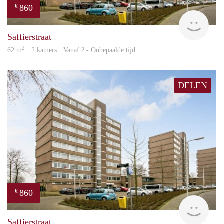
860
€
rent
Saffierstraat
2
62 m
· 2 kamers · Vanaf ? - Onbepaalde tijd
DELEN
860
€
finde
Saffierstraat