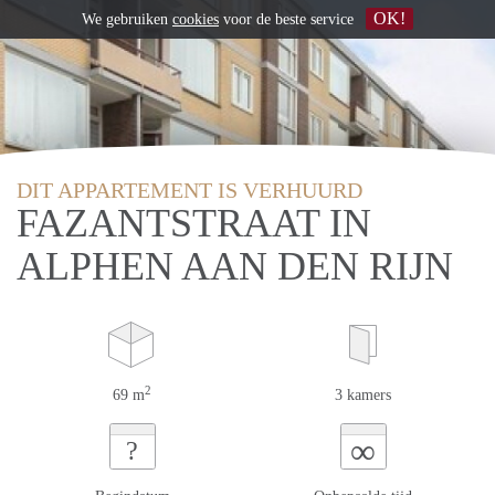
OK!
We gebruiken
cookies
voor de beste service
DIT APPARTEMENT IS VERHUURD
FAZANTSTRAAT IN
ALPHEN AAN DEN RIJN
2
69 m
3 kamers
∞
?