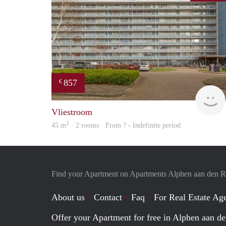
857
€
Vliestroom
2
45 m
· 2 rooms · From ? - Indefinite period
Find your Apartment on Apartments Alphen aan den R
About us
Contact
Faq
For Real Estate Age
Offer your Apartment for free in Alphen aan de