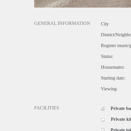
GENERAL INFORMATION
City
District/Neighb
Register municip
Status:
Housemates:
Starting date:
Viewing
FACILITIES
Private b
Private ki
Private toi