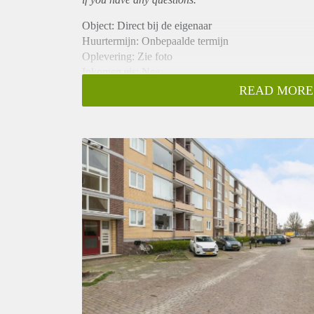
Object: Direct bij de eigenaar
Huurtermijn: Onbepaalde termijn
Oplevering: Zie foto
Inkomen eis: Nee
Garantiestelling mogelijk: Nee
READ MORE
Borg: 1 Maand
Bemiddeling kosten: Nee
Woningdelers toegestaan: Nee
Huisdieren toegestaan: Afhankelijk van de Eigenaar
Huurtoeslag grens: Ja
Geschikt voor studenten: Afhankelijk van de Eigena