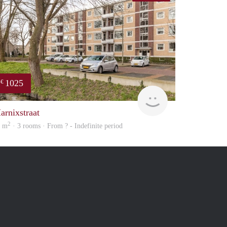
1025
€
Woning
arnixstraat
2
2 m
· 3 rooms · From ? - Indefinite period