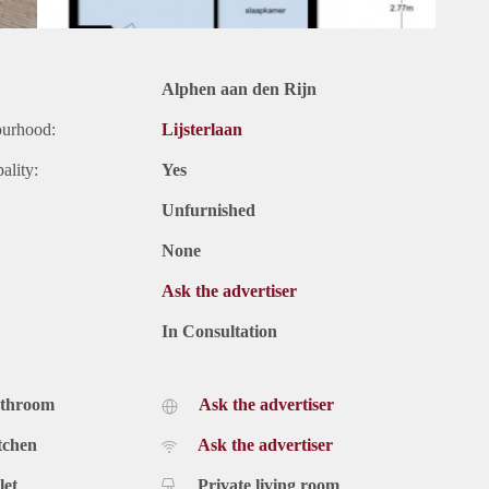
Alphen aan den Rijn
ourhood:
Lijsterlaan
ality:
Yes
Unfurnished
None
Ask the advertiser
In Consultation
athroom
Ask the advertiser
tchen
Ask the advertiser
let
Private living room