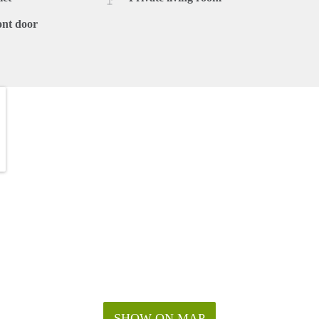
ont door
SHOW ON MAP