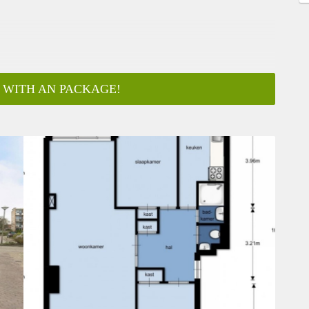
 WITH AN PACKAGE!
ar