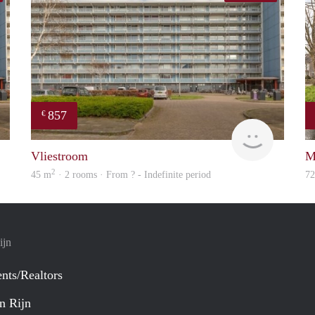
857
€
Woning
finder
Vliestroom
M
2
45 m
· 2 rooms · From ? - Indefinite period
7
ijn
nts/Realtors
n Rijn