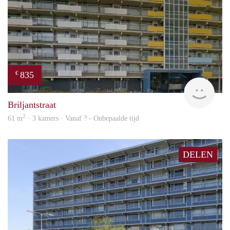
835
€
rent
Briljantstraat
2
61 m
· 3 kamers · Vanaf ? - Onbepaalde tijd
DELEN