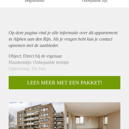
Begindatum
Onbepaalde tijd
Op deze pagina vind je alle informatie over dit
appartement
in Alphen aan den Rijn. Als je vragen hebt kun je contact
opnemen met de aanbieder.
Object: Direct bij de eigenaar
Huurtermijn: Onbepaalde termijn
Oplevering: Zie foto
Inkomen eis: 3,1 x Bruto huur
Garantiestelling mogelijk: Ja
LEES MEER MET EEN PAKKET!
Borg: 1 Maand
Bemiddeling kosten: Nee
Woningdelers toegestaan: Ja
Huisdieren toegestaan: Afhankelijk van de Eigenaar
Huurtoeslag grens: Nee
Geschikt voor studenten: Afhankelijk van de Eigenaar