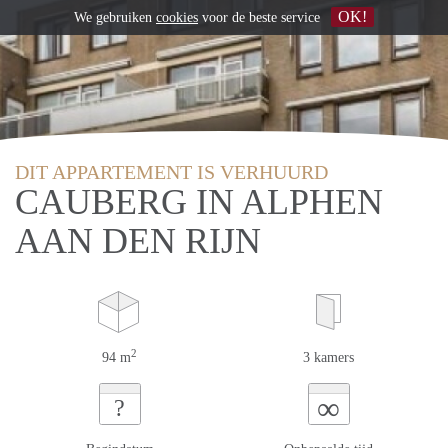
OK!
We gebruiken
cookies
voor de beste service
DIT APPARTEMENT IS VERHUURD
CAUBERG IN ALPHEN
AAN DEN RIJN
2
94 m
3 kamers
∞
?