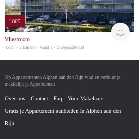
805
€
Woni
Vliestroom
2
45 m
· 2 kamers · Vanaf ? - Onbepaalde tijd
Op Appartementen Alphen aan den Rijn vind en verhuur je
makkelijk je Appartement
Over ons
Contact
Faq
Voor Makelaars
Gratis je Appartement aanbieden in Alphen aan den
Rijn