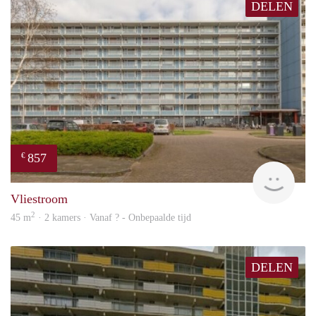
DELEN
857
€
finde
Vliestroom
2
45 m
· 2 kamers · Vanaf ? - Onbepaalde tijd
DELEN