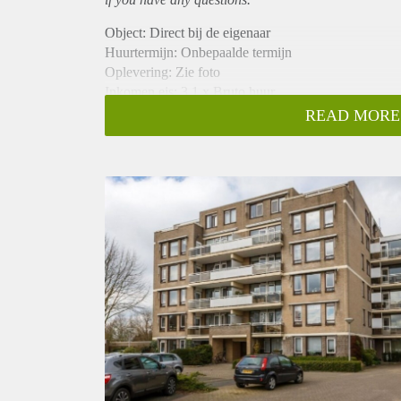
Object: Direct bij de eigenaar
Huurtermijn: Onbepaalde termijn
Oplevering: Zie foto
Inkomen eis: 3,1 x Bruto huur
Garantiestelling mogelijk: Ja
READ MORE
Borg: 1 Maand
Bemiddeling kosten: Nee
Woningdelers toegestaan: Ja
Huisdieren toegestaan: Afhankelijk van de Eigenaar
Huurtoeslag grens: Nee
Geschikt voor studenten: Afhankelijk van de Eigena