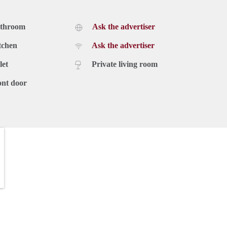
athroom
Ask the advertiser
tchen
Ask the advertiser
let
Private living room
ont door