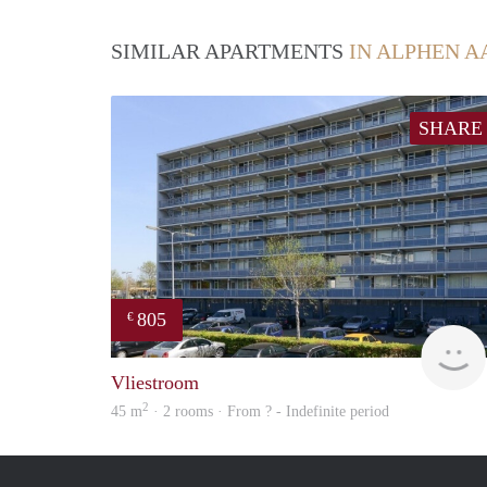
SIMILAR APARTMENTS
IN ALPHEN A
SHARE
805
€
Vliestroom
2
45 m
· 2 rooms · From ? - Indefinite period