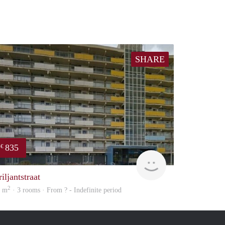
SHARE
835
€
rent
iljantstraat
2
1 m
· 3 rooms · From ? - Indefinite period