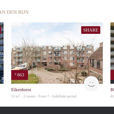
AN DEN RIJN
SHARE
863
€
Woning
Woning
Eikenhorst
Br
2
53 m
· 2 rooms · From ? - Indefinite period
6