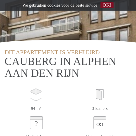
OK!
We gebruiken
cookies
voor de beste service
DIT APPARTEMENT IS VERHUURD
CAUBERG IN ALPHEN
AAN DEN RIJN
2
94 m
3 kamers
∞
?