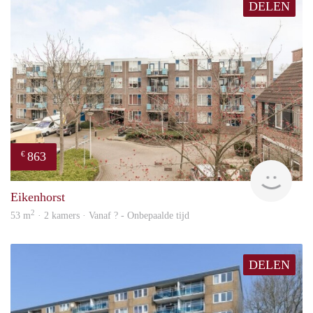
DELEN
863
€
Woni
Eikenhorst
2
53 m
· 2 kamers · Vanaf ? - Onbepaalde tijd
DELEN