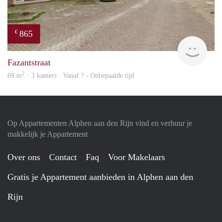
865
€
finde
Fazantstraat
2
69 m
· 3 kamers · Vanaf ? - Onbepaalde tijd
Op Appartementen Alphen aan den Rijn vind en verhuur je
makkelijk je Appartement
Over ons
Contact
Faq
Voor Makelaars
Gratis je Appartement aanbieden in Alphen aan den
Rijn