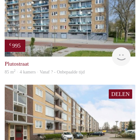
995
€
finde
Plutostraat
2
85 m
· 4 kamers · Vanaf ? - Onbepaalde tijd
DELEN