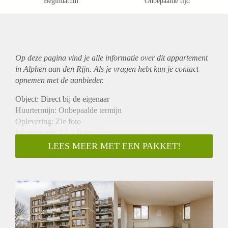
Begindatum
Onbepaalde tijd
Op deze pagina vind je alle informatie over dit
appartement
in Alphen aan den Rijn. Als je vragen hebt kun je contact
opnemen met de aanbieder.
Object: Direct bij de eigenaar
Huurtermijn: Onbepaalde termijn
Oplevering: Zie foto
Inkomen eis: 3,1 x Bruto huur
Garantiestelling mogelijk: Ja
LEES MEER MET EEN PAKKET!
Borg: 1 Maand
Bemiddeling kosten: Nee
Woningdelers toegestaan: Ja
Huisdieren toegestaan: Afhankelijk van de Eigenaar
Huurtoeslag grens: Nee
Geschikt voor studenten: Afhankelijk van de Eigenaar