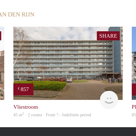
AN DEN RIJN
SHARE
857
€
Woning
Woning
Vliestroom
Pl
2
45 m
· 2 rooms · From ? - Indefinite period
8