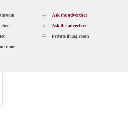
athroom
Ask the advertiser
tchen
Ask the advertiser
let
Private living room
ont door