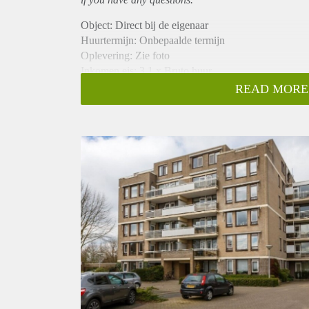
Object: Direct bij de eigenaar
Huurtermijn: Onbepaalde termijn
Oplevering: Zie foto
Inkomen eis: 3,1 x Bruto huur
Garantiestelling mogelijk: Ja
READ MORE
Borg: 1 Maand
Bemiddeling kosten: Nee
Woningdelers toegestaan: Ja
Huisdieren toegestaan: Afhankelijk van de Eigenaar
Huurtoeslag grens: Nee
Geschikt voor studenten: Afhankelijk van de Eigena