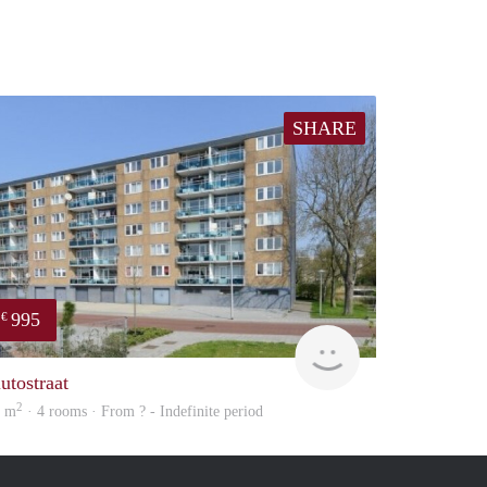
SHARE
995
€
finder
utostraat
2
5 m
· 4 rooms · From ? - Indefinite period