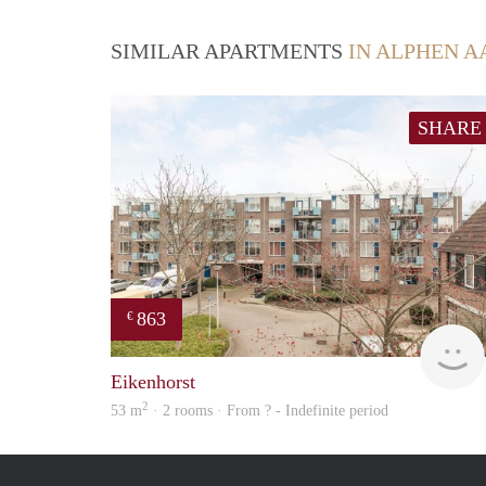
SIMILAR APARTMENTS
IN ALPHEN A
SHARE
863
€
Eikenhorst
2
53 m
· 2 rooms · From ? - Indefinite period