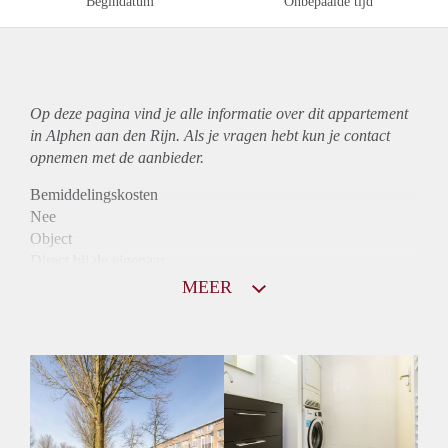
Begindatum
Onbepaalde tijd
Op deze pagina vind je alle informatie over dit
appartement
in Alphen aan den Rijn. Als je vragen hebt kun je contact
opnemen met de aanbieder.
Bemiddelingskosten
Nee
Object
Direct bij de eigenaar
Borg
MEER
890
Garantiestelling
Mogelijk
Huurtoeslag
Niet mogelijk
Inkomen eis
3,1 X Maandhuur Bruto