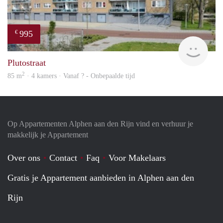
995
€
finde
Plutostraat
2
85 m
· 4 kamers · Vanaf ? - Onbepaalde tijd
Op Appartementen Alphen aan den Rijn vind en verhuur je
makkelijk je Appartement
Over ons
Contact
Faq
Voor Makelaars
Gratis je Appartement aanbieden in Alphen aan den
Rijn