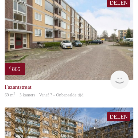
DELEN
865
€
finde
Fazantstraat
2
69 m
· 3 kamers · Vanaf ? - Onbepaalde tijd
DELEN