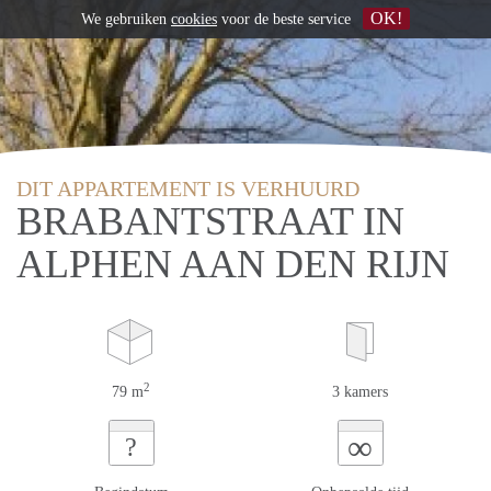
OK!
We gebruiken
cookies
voor de beste service
DIT APPARTEMENT IS VERHUURD
BRABANTSTRAAT IN
ALPHEN AAN DEN RIJN
2
79 m
3 kamers
∞
?