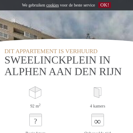
OK!
We gebruiken
cookies
voor de beste service
DIT APPARTEMENT IS VERHUURD
SWEELINCKPLEIN IN
ALPHEN AAN DEN RIJN
2
92 m
4 kamers
∞
?