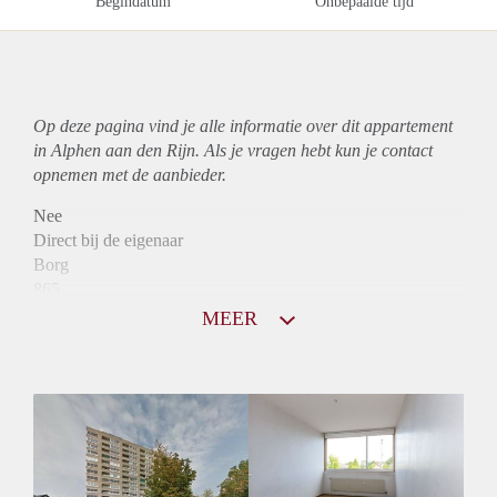
Begindatum
Onbepaalde tijd
Op deze pagina vind je alle informatie over dit
appartement
in Alphen aan den Rijn. Als je vragen hebt kun je contact
opnemen met de aanbieder.
Nee
Direct bij de eigenaar
Borg
865
Garantiestelling
MEER
Niet mogelijk
Huurtoeslag
Mogelijk
Inkomen eis
N.V.T.
Huurtermijn
Onbepaalde termijn