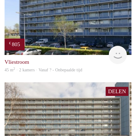
805
€
finde
Vliestroom
2
45 m
· 2 kamers · Vanaf ? - Onbepaalde tijd
DELEN