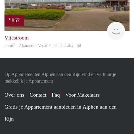
857
€
finde
Vliestroom
2
45 m
· 2 kamers · Vanaf ? - Onbepaalde tijd
Op Appartementen Alphen aan den Rijn vind en verhuur je
makkelijk je Appartement
Over ons
Contact
Faq
Voor Makelaars
Gratis je Appartement aanbieden in Alphen aan den
Rijn