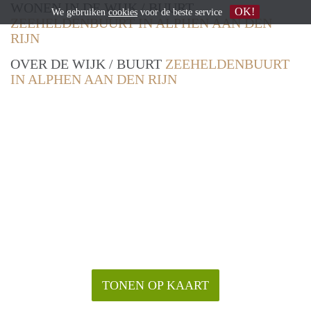
WONEN IN DE WIJK / BUURT
OK!
We gebruiken
cookies
voor de beste service
ZEEHELDENBUURT IN ALPHEN AAN DEN
RIJN
OVER DE WIJK / BUURT
ZEEHELDENBUURT
IN ALPHEN AAN DEN RIJN
TONEN OP KAART