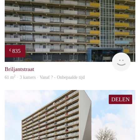
835
€
rent
Briljantstraat
2
61 m
· 3 kamers · Vanaf ? - Onbepaalde tijd
DELEN