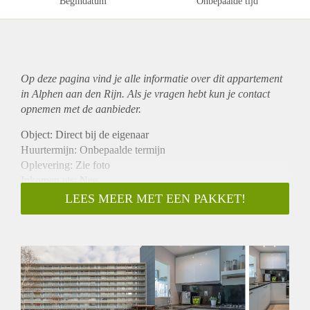
Begindatum
Onbepaalde tijd
Op deze pagina vind je alle informatie over dit
appartement
in Alphen aan den Rijn. Als je vragen hebt kun je contact
opnemen met de aanbieder.
Object: Direct bij de eigenaar
Huurtermijn: Onbepaalde termijn
Oplevering: Zie foto
Inkomen eis: Nee
Garantiestelling mogelijk: Nee
LEES MEER MET EEN PAKKET!
Borg: 1 Maand
Bemiddeling kosten: Nee
Woningdelers toegestaan: Nee
Huisdieren toegestaan: Afhankelijk van de Eigenaar
Huurtoeslag grens: Ja
Geschikt voor studenten: Afhankelijk van de Eigenaar