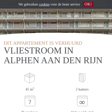
OK!
We gebruiken
cookies
voor de beste service
DIT APPARTEMENT IS VERHUURD
VLIESTROOM IN
ALPHEN AAN DEN RIJN
2
45 m
2 kamers
∞
?