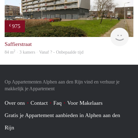
975
€
Woni
Saffierstraat
2
84 m
· 3 kamers · Vanaf ? - Onbepaalde tijd
Op Appartementen Alphen aan den Rijn vind en verhuur je
makkelijk je Appartement
Over ons
Contact
Faq
Voor Makelaars
Gratis je Appartement aanbieden in Alphen aan den
Rijn