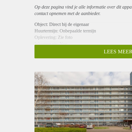
Op deze pagina vind je alle informatie over dit
appa
contact opnemen met de aanbieder.
Object: Direct bij de eigenaar
Huurtermijn: Onbepaalde termijn
Oplevering: Zie foto
Inkomen eis: Nee
Garantiestelling mogelijk: Nee
LEES MEER
Borg: 1 Maand
Bemiddeling kosten: Nee
Woningdelers toegestaan: Nee
Huisdieren toegestaan: Afhankelijk van de Eigenaar
Huurtoeslag grens: Ja
Geschikt voor studenten: Afhankelijk van de Eigena