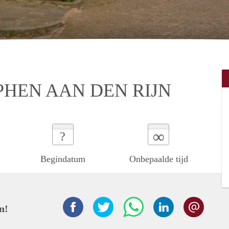
PHEN AAN DEN RIJN
∞
?
Begindatum
Onbepaalde tijd
n!