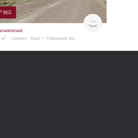
865
€
finder
azantstraat
2
9 m
· 3 kamers · Vanaf ? - Onbepaalde tijd