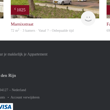
1025
€
finder
finder
Marnixstraat
F
2
72 m
· 3 kamers · Vanaf ? - Onbepaalde tijd
6
r je makkelijk je Appartement
 den Rijn
094127 –
Nederland
unts
Account verwijderen
met Paypal
kelijk af met Mastercard
ent gemakkelijk af met Meastro
Je rekent gemakkelijk af met Visa