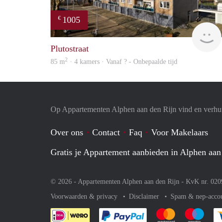
1005
€
Plutostraat
2
85 m
· 4 kamers · Vanaf ? - Onbepaalde tijd
Op Appartementen Alphen aan den Rijn vind en verhuu
Over ons
Contact
Faq
Voor Makelaars
Gratis je Appartement aanbieden in Alphen aan
© 2026 - Appartementen Alphen aan den Rijn - KvK nr. 02
Voorwaarden & privacy
Disclaimer
Spam & nep-acco
Je rekent gemakkelijk af 
Je rekent gemak
Je rek