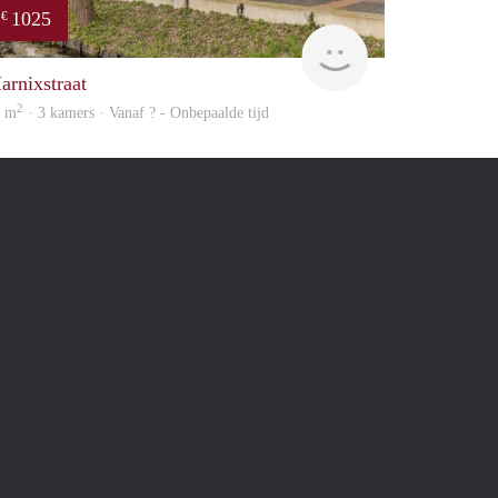
1025
€
Woning
arnixstraat
2
2 m
· 3 kamers · Vanaf ? - Onbepaalde tijd