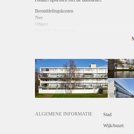
Bemiddelingskosten
Nee
Object
Direct bij de eigenaar
Borg
900
Garantiestelling
Mogelijk
Huurtoeslag
Niet mogelijk
Inkomen eis
2,9 X Maandhuur Bruto
Huurtermijn
Onbepaalde termijn
Oplevering
Kaal
ALGEMENE INFORMATIE
Stad
Wijk/buurt: