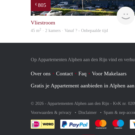
805
€
Vliestroom
2
45 m
· 2 kamers · Vanaf ? - Onbepaalde tijd
Op Appartementen Alphen aan den Rijn vind en verhuu
Over ons
Contact
Faq
Voor Makelaars
Gratis je Appartement aanbieden in Alphen aan
© 2026 - Appartementen Alphen aan den Rijn - KvK nr. 02
Voorwaarden & privacy
Disclaimer
Spam & nep-acco
Je rekent gemakkelijk af 
Je rekent gemak
Je rek