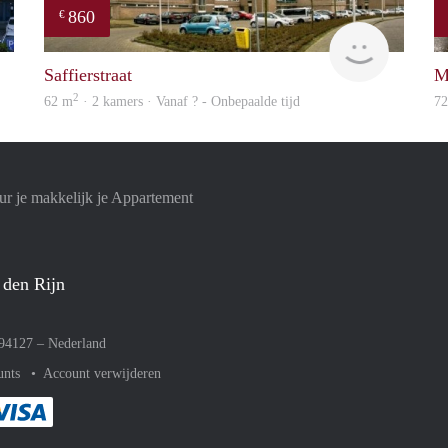
860
€
Woning
finder
Saffierstraat
M
2
62 m
· 2 kamers · Vanaf ? - Onbepaalde tijd
7
r je makkelijk je Appartement
 den Rijn
094127 –
Nederland
unts
Account verwijderen
met Paypal
kelijk af met Mastercard
ent gemakkelijk af met Meastro
Je rekent gemakkelijk af met Visa