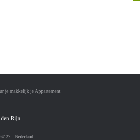
r je makkelijk je Appartement
 den Rijn
094127 –
Nederland