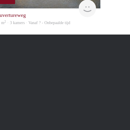
finder
uvertureweg
2
5 m
· 3 kamers · Vanaf ? - Onbepaalde tijd