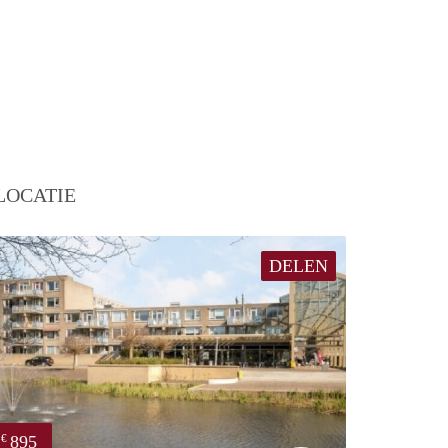
LOCATIE
DELEN
895
€