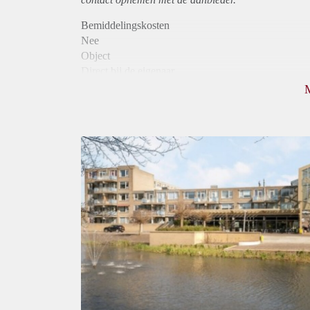
Bemiddelingskosten
Nee
Object
Direct bij de eigenaar
Borg
895
Garantiestelling
Mogelijk
Huurtoeslag
Niet mogelijk
Inkomen eis
2,8 X Maandhuur Bruto
Huurtermijn
Onbepaalde termijn
Oplevering
Kaal