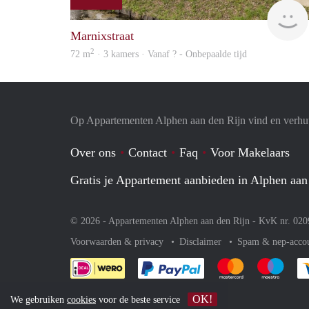
Marnixstraat
2
72 m
· 3 kamers · Vanaf ? - Onbepaalde tijd
Op Appartementen Alphen aan den Rijn vind en verhuu
Over ons
Contact
Faq
Voor Makelaars
Gratis je Appartement aanbieden in Alphen aan
© 2026 - Appartementen Alphen aan den Rijn - KvK nr. 02
Voorwaarden & privacy
Disclaimer
Spam & nep-acco
Je rekent gemakkelijk af 
Je rekent gemak
Je rek
OK!
We gebruiken
cookies
voor de beste service