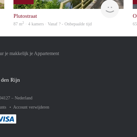
Woning
finder
Plutostraat
O
2
87 m
· 4 kamers · Vanaf ? - Onbepaalde tijd
6
r je makkelijk je Appartement
 den Rijn
094127 –
Nederland
unts
Account verwijderen
met Paypal
kelijk af met Mastercard
ent gemakkelijk af met Meastro
Je rekent gemakkelijk af met Visa