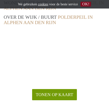
WONEN IN DE WIJK / BUURT
POLDERPEIL IN
OK!
We gebruiken
cookies
voor de beste service
ALPHEN AAN DEN RIJN
OVER DE WIJK / BUURT
POLDERPEIL IN
ALPHEN AAN DEN RIJN
TONEN OP KAART