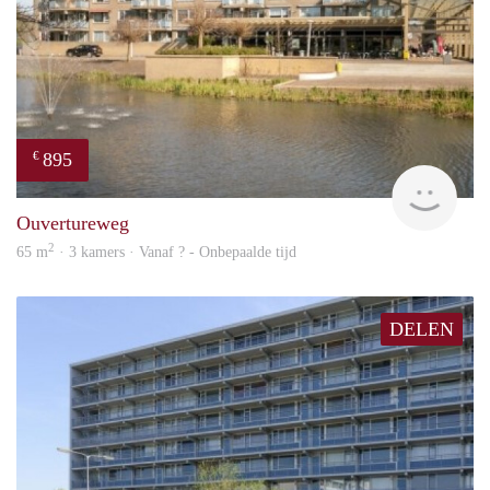
895
€
finde
Ouvertureweg
2
65 m
· 3 kamers · Vanaf ? - Onbepaalde tijd
DELEN