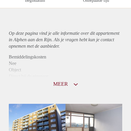
Begindatum
Onbepaalde tijd
Op deze pagina vind je alle informatie over dit
appartement
in Alphen aan den Rijn. Als je vragen hebt kun je contact
opnemen met de aanbieder.
Bemiddelingskosten
Nee
Object
Direct bij de eigenaar
Borg
MEER
865
Garantiestelling
Mogelijk
Huurtoeslag
Niet mogelijk
Inkomen eis
2,8 X De bruto Huur