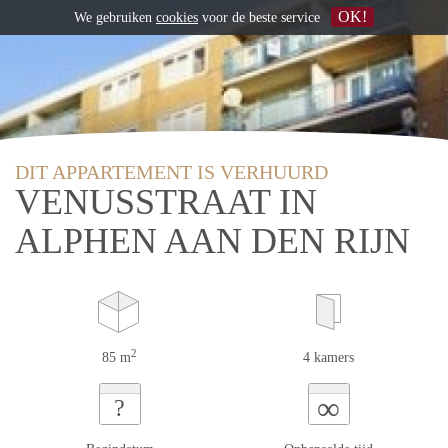
OK!
We gebruiken
cookies
voor de beste service
DIT APPARTEMENT IS VERHUURD
VENUSSTRAAT IN
ALPHEN AAN DEN RIJN
2
85 m
4 kamers
∞
?