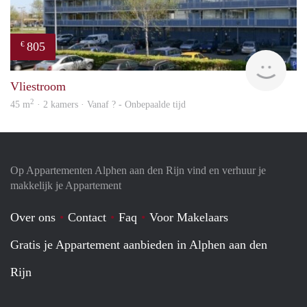
805
€
finde
Vliestroom
2
45 m
· 2 kamers · Vanaf ? - Onbepaalde tijd
Op Appartementen Alphen aan den Rijn vind en verhuur je
makkelijk je Appartement
Over ons
Contact
Faq
Voor Makelaars
Gratis je Appartement aanbieden in Alphen aan den
Rijn