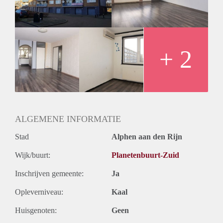
Huurtermijn
Onbepaalde termijn
Oplevering
Kaal
+ 2
ALGEMENE INFORMATIE
Stad
Alphen aan den Rijn
Wijk/buurt:
Planetenbuurt-Zuid
Inschrijven gemeente:
Ja
Opleverniveau:
Kaal
Huisgenoten:
Geen