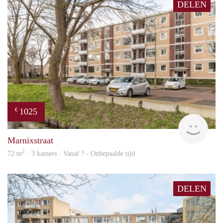
DELEN
1025
€
finde
Marnixstraat
2
72 m
· 3 kamers · Vanaf ? - Onbepaalde tijd
DELEN