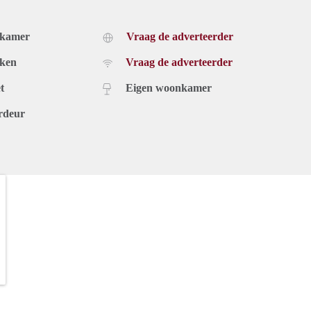
dkamer
Vraag de adverteerder
uken
Vraag de adverteerder
t
Eigen woonkamer
rdeur