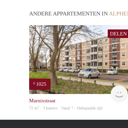
ANDERE APPARTEMENTEN IN
ALPHE
DELEN
1025
€
Marnixstraat
2
72 m
· 3 kamers · Vanaf ? - Onbepaalde tijd