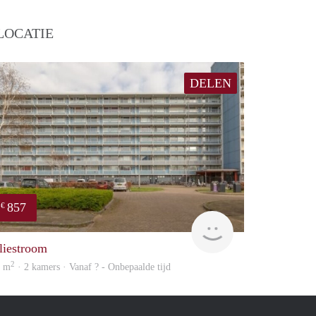
LOCATIE
DELEN
857
€
finder
liestroom
2
5 m
· 2 kamers · Vanaf ? - Onbepaalde tijd