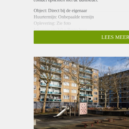
Object: Direct bij de eigenaar
Huurtermijn: Onbepaalde termijn
Oplevering: Zie foto
Inkomen eis:3,0 x Bruto huur
Garantiestelling mogelijk: Ja
LEES MEER
Borg: 1 Maand
Bemiddeling kosten: Nee
Woningdelers toegestaan: Ja
Huisdieren toegestaan: Afhankelijk van de Eigenaar
Huurtoeslag grens: Nee
Geschikt voor studenten: Afhankelijk van de Eigena