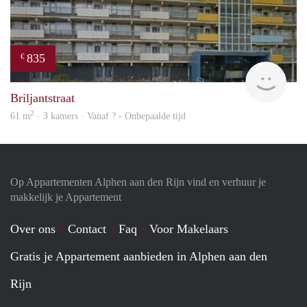
835
€
rent
Briljantstraat
2
61 m
· 3 kamers · Vanaf ? - Onbepaalde tijd
Op Appartementen Alphen aan den Rijn vind en verhuur je
makkelijk je Appartement
Over ons
Contact
Faq
Voor Makelaars
Gratis je Appartement aanbieden in Alphen aan den
Rijn