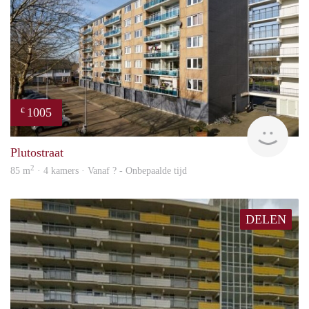
1005
€
finde
Plutostraat
2
85 m
· 4 kamers · Vanaf ? - Onbepaalde tijd
DELEN