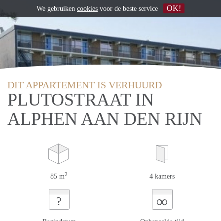
OK!
We gebruiken
cookies
voor de beste service
DIT APPARTEMENT IS VERHUURD
PLUTOSTRAAT IN
ALPHEN AAN DEN RIJN
2
85 m
4 kamers
∞
?