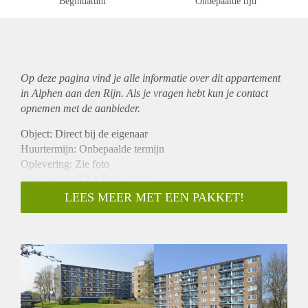
Begindatum
Onbepaalde tijd
Op deze pagina vind je alle informatie over dit
appartement
in Alphen aan den Rijn. Als je vragen hebt kun je contact
opnemen met de aanbieder.
Object: Direct bij de eigenaar
Huurtermijn: Onbepaalde termijn
Oplevering: Zie foto
Inkomen eis:3,2 x Bruto huur
Garantiestelling mogelijk: Ja
LEES MEER MET EEN PAKKET!
Borg: 1 Maand
Bemiddeling kosten: Nee
Woningdelers toegestaan: Ja
Huisdieren toegestaan: Afhankelijk van de Eigenaar
Huurtoeslag grens: Nee
Geschikt voor studenten: Afhankelijk van de Eigenaar