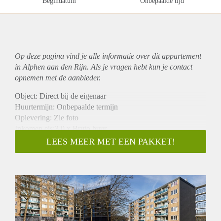
Begindatum
Onbepaalde tijd
Op deze pagina vind je alle informatie over dit
appartement
in Alphen aan den Rijn. Als je vragen hebt kun je contact
opnemen met de aanbieder.
Object: Direct bij de eigenaar
Huurtermijn: Onbepaalde termijn
Oplevering: Zie foto
Inkomen eis:3,0 x Bruto huur
Garantiestelling mogelijk: Ja
LEES MEER MET EEN PAKKET!
Borg: 1 Maand
Bemiddeling kosten: Nee
Woningdelers toegestaan: Ja
Huisdieren toegestaan: Afhankelijk van de Eigenaar
Huurtoeslag grens: Nee
Geschikt voor studenten: Afhankelijk van de Eigenaar