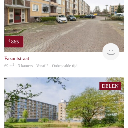
865
€
finde
Fazantstraat
2
69 m
· 3 kamers · Vanaf ? - Onbepaalde tijd
DELEN