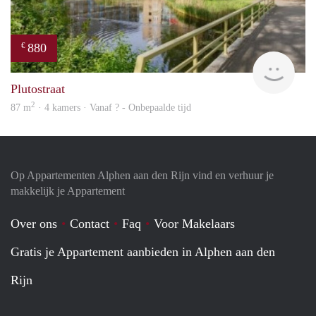
880
€
finde
Plutostraat
2
87 m
· 4 kamers · Vanaf ? - Onbepaalde tijd
Op Appartementen Alphen aan den Rijn vind en verhuur je
makkelijk je Appartement
Over ons
Contact
Faq
Voor Makelaars
Gratis je Appartement aanbieden in Alphen aan den
Rijn