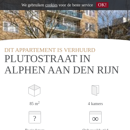
OK!
We gebruiken
cookies
voor de beste service
DIT APPARTEMENT IS VERHUURD
PLUTOSTRAAT IN
ALPHEN AAN DEN RIJN
2
85 m
4 kamers
∞
?