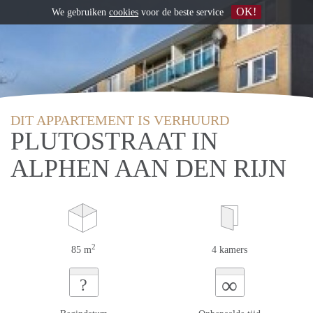
OK!
We gebruiken
cookies
voor de beste service
DIT APPARTEMENT IS VERHUURD
PLUTOSTRAAT IN
ALPHEN AAN DEN RIJN
2
85 m
4 kamers
∞
?