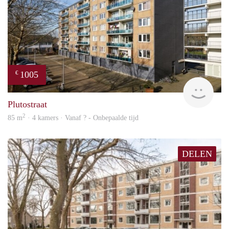
1005
€
finde
Plutostraat
2
85 m
· 4 kamers · Vanaf ? - Onbepaalde tijd
DELEN