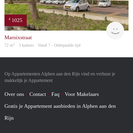
1025
€
finde
Marnixstraat
2
72 m
· 3 kamers · Vanaf ? - Onbepaalde tijd
Op Appartementen Alphen aan den Rijn vind en verhuur je
makkelijk je Appartement
Over ons
Contact
Faq
Voor Makelaars
Gratis je Appartement aanbieden in Alphen aan den
Rijn