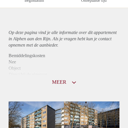
Begindatum
Onbepaalde tijd
Op deze pagina vind je alle informatie over dit
appartement
in Alphen aan den Rijn. Als je vragen hebt kun je contact
opnemen met de aanbieder.
Bemiddelingskosten
Nee
Object
Direct bij de eigenaar
Borg
MEER
955
Garantiestelling
Mogelijk
Huurtoeslag
Niet mogelijk
Inkomen eis
3,0 X Maandhuur Bruto