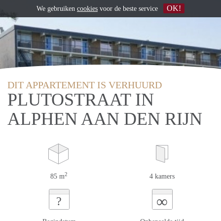
OK!
We gebruiken
cookies
voor de beste service
DIT APPARTEMENT IS VERHUURD
PLUTOSTRAAT IN
ALPHEN AAN DEN RIJN
2
85 m
4 kamers
∞
?