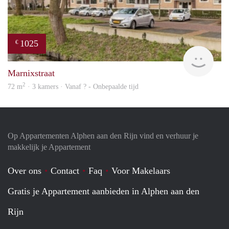
1025
€
finde
Marnixstraat
2
72 m
· 3 kamers · Vanaf ? - Onbepaalde tijd
Op Appartementen Alphen aan den Rijn vind en verhuur je
makkelijk je Appartement
Over ons
Contact
Faq
Voor Makelaars
Gratis je Appartement aanbieden in Alphen aan den
Rijn