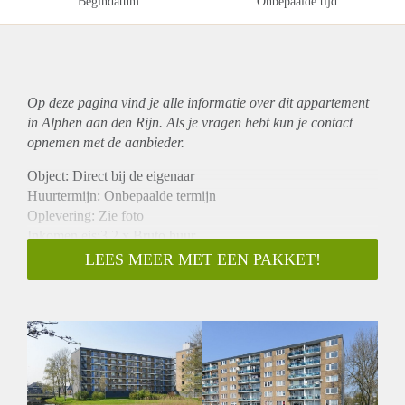
Begindatum
Onbepaalde tijd
Op deze pagina vind je alle informatie over dit
appartement
in Alphen aan den Rijn. Als je vragen hebt kun je contact
opnemen met de aanbieder.
Object: Direct bij de eigenaar
Huurtermijn: Onbepaalde termijn
Oplevering: Zie foto
Inkomen eis:3,2 x Bruto huur
Garantiestelling mogelijk: Ja
LEES MEER MET EEN PAKKET!
Borg: 1 Maand
Bemiddeling kosten: Nee
Woningdelers toegestaan: Ja
Huisdieren toegestaan: Afhankelijk van de Eigenaar
Huurtoeslag grens: Nee
Geschikt voor studenten: Afhankelijk van de Eigenaar