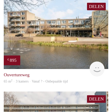
DELEN
895
€
finde
Ouvertureweg
2
65 m
· 3 kamers · Vanaf ? - Onbepaalde tijd
DELEN