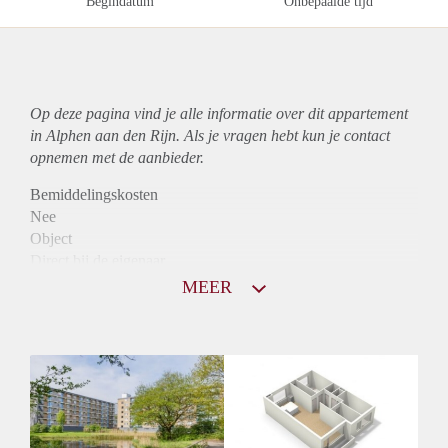
Begindatum
Onbepaalde tijd
Op deze pagina vind je alle informatie over dit
appartement
in Alphen aan den Rijn. Als je vragen hebt kun je contact
opnemen met de aanbieder.
Bemiddelingskosten
Nee
Object
Direct bij de eigenaar
Borg
MEER
850
Garantiestelling
Mogelijk
Huurtoeslag
Niet mogelijk
Inkomen eis
2,9 X Maandhuur Bruto