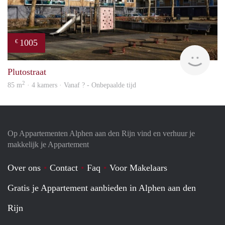
1005
€
Woni
Plutostraat
2
85 m
· 4 kamers · Vanaf ? - Onbepaalde tijd
Op Appartementen Alphen aan den Rijn vind en verhuur je
makkelijk je Appartement
Over ons
Contact
Faq
Voor Makelaars
Gratis je Appartement aanbieden in Alphen aan den
Rijn