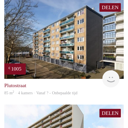
DELEN
1005
€
finde
Plutostraat
2
85 m
· 4 kamers · Vanaf ? - Onbepaalde tijd
DELEN