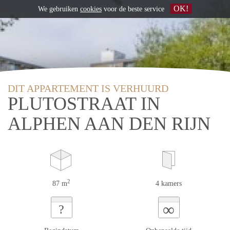
OK!
We gebruiken
cookies
voor de beste service
DIT APPARTEMENT IS VERHUURD
PLUTOSTRAAT IN
ALPHEN AAN DEN RIJN
2
87 m
4 kamers
∞
?