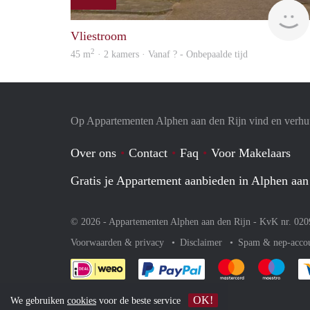
Vliestroom
2
45 m
· 2 kamers · Vanaf ? - Onbepaalde tijd
Op Appartementen Alphen aan den Rijn vind en verhuu
Over ons
Contact
Faq
Voor Makelaars
Gratis je Appartement aanbieden in Alphen aan
© 2026 - Appartementen Alphen aan den Rijn - KvK nr. 02
Voorwaarden & privacy
Disclaimer
Spam & nep-acco
Je rekent gemakkelijk af 
Je rekent gemak
Je rek
OK!
We gebruiken
cookies
voor de beste service