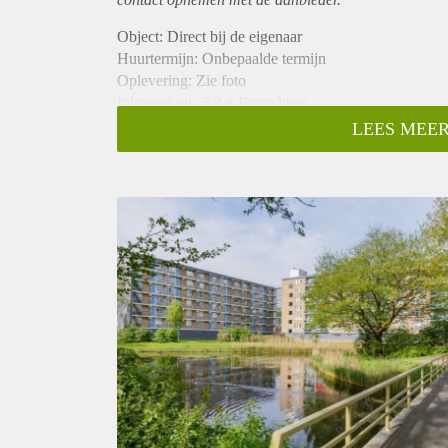
Object: Direct bij de eigenaar
Huurtermijn: Onbepaalde termijn
Oplevering: Zie foto
Inkomen eis: 3,2 x Bruto huur
Garantiestelling mogelijk: Ja
LEES MEER
Borg: 1 Maand
Bemiddeling kosten: Nee
Woningdelers toegestaan: Ja
Huisdieren toegestaan: Afhankelijk van de Eigenaar
Huurtoeslag grens: Nee
Geschikt voor studenten: Afhankelijk van de Eigena