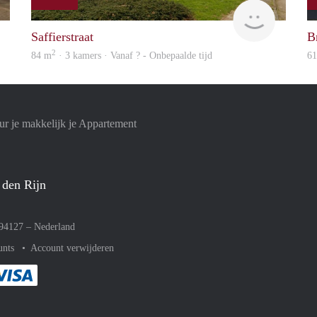
finder
Woning
Saffierstraat
Br
2
84 m
· 3 kamers · Vanaf ? - Onbepaalde tijd
6
r je makkelijk je Appartement
 den Rijn
094127 –
Nederland
unts
Account verwijderen
met Paypal
kelijk af met Mastercard
ent gemakkelijk af met Meastro
Je rekent gemakkelijk af met Visa