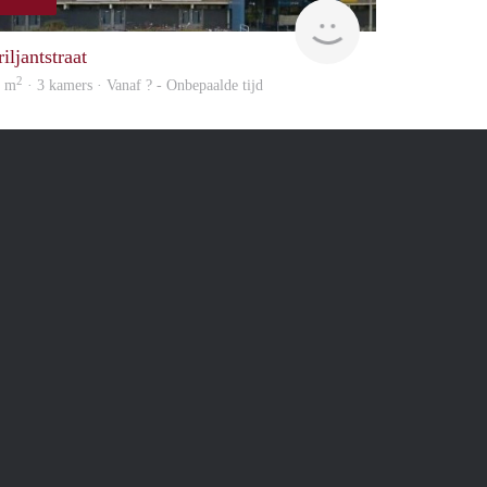
rent
iljantstraat
2
1 m
· 3 kamers · Vanaf ? - Onbepaalde tijd