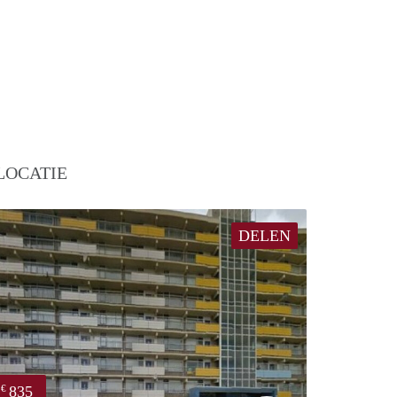
LOCATIE
DELEN
835
€