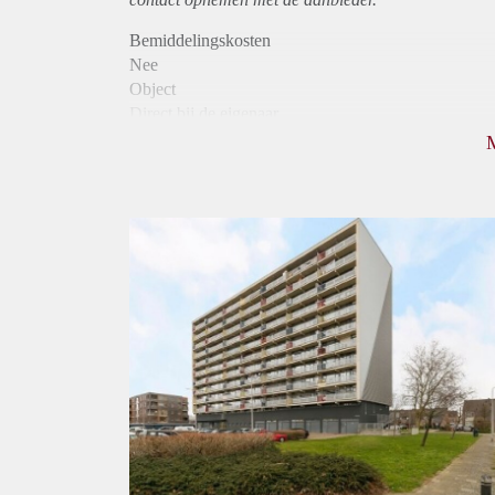
Bemiddelingskosten
Nee
Object
Direct bij de eigenaar
Borg
950
Garantiestelling
Mogelijk
Huurtoeslag
Niet mogelijk
Inkomen eis
3,0 X Maandhuur Bruto
Huurtermijn
Onbepaalde termijn
Oplevering
Kaal