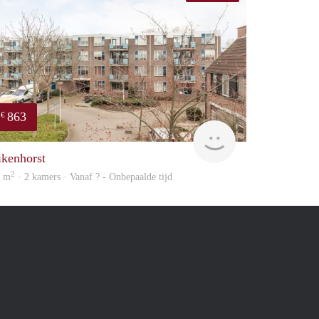
863
€
Woning
ikenhorst
2
3 m
· 2 kamers · Vanaf ? - Onbepaalde tijd