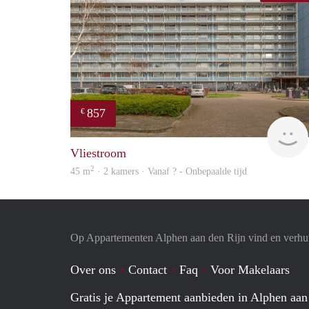
857
€
Vliestroom
2
45 m
· 2 kamers · Vanaf ? - Onbepaalde tijd
Op Appartementen Alphen aan den Rijn vind en verhuu
Over ons
Contact
Faq
Voor Makelaars
Gratis je Appartement aanbieden in Alphen aan