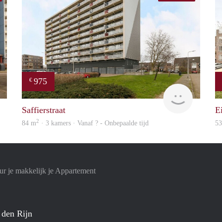
975
€
Woning
Woning
Saffierstraat
E
2
84 m
· 3 kamers · Vanaf ? - Onbepaalde tijd
5
r je makkelijk je Appartement
 den Rijn