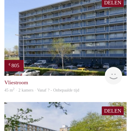
DELEN
805
€
finde
Vliestroom
2
45 m
· 2 kamers · Vanaf ? - Onbepaalde tijd
DELEN