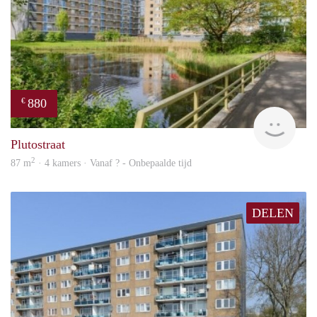
880
€
finde
Plutostraat
2
87 m
· 4 kamers · Vanaf ? - Onbepaalde tijd
DELEN