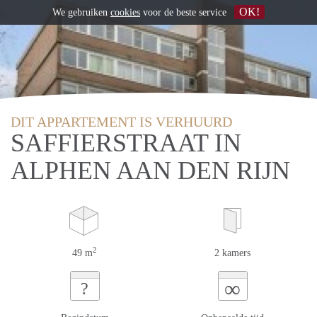
OK!
We gebruiken
cookies
voor de beste service
DIT APPARTEMENT IS VERHUURD
SAFFIERSTRAAT IN
ALPHEN AAN DEN RIJN
2
49 m
2 kamers
∞
?