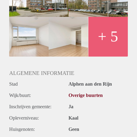
Huurtermijn
Onbepaalde termijn
Oplevering
Kaal
+ 5
ALGEMENE INFORMATIE
Stad
Alphen aan den Rijn
Wijk/buurt:
Overige buurten
Inschrijven gemeente:
Ja
Opleverniveau:
Kaal
Huisgenoten:
Geen