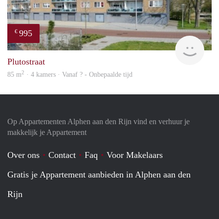
995
€
finde
Plutostraat
2
85 m
· 4 kamers · Vanaf ? - Onbepaalde tijd
Op Appartementen Alphen aan den Rijn vind en verhuur je
makkelijk je Appartement
Over ons
Contact
Faq
Voor Makelaars
Gratis je Appartement aanbieden in Alphen aan den
Rijn