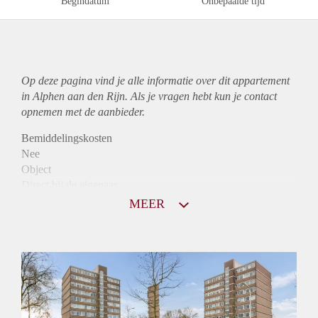
Begindatum
Onbepaalde tijd
Op deze pagina vind je alle informatie over dit
appartement
in Alphen aan den Rijn. Als je vragen hebt kun je contact
opnemen met de aanbieder.
Bemiddelingskosten
Nee
Object
Direct bij de eigenaar
Borg
MEER
810
Garantiestelling
Niet mogelijk
Huurtoeslag
Mogelijk
Inkomen eis
N.V.T.