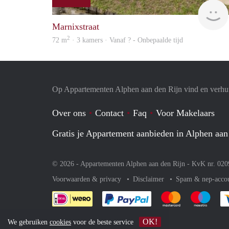
Marnixstraat
2
72 m
· 3 kamers · Vanaf ? - Onbepaalde tijd
Op Appartementen Alphen aan den Rijn vind en verhuu
Over ons
Contact
Faq
Voor Makelaars
Gratis je Appartement aanbieden in Alphen aan
© 2026 - Appartementen Alphen aan den Rijn - KvK nr. 02
Voorwaarden & privacy
Disclaimer
Spam & nep-acco
Je rekent gemakkelijk af 
Je rekent gemak
Je rek
OK!
We gebruiken
cookies
voor de beste service