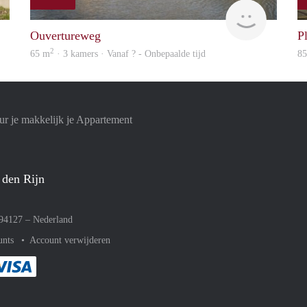
finder
finder
Ouvertureweg
Pl
2
65 m
· 3 kamers · Vanaf ? - Onbepaalde tijd
8
r je makkelijk je Appartement
 den Rijn
094127 –
Nederland
unts
Account verwijderen
met Paypal
kelijk af met Mastercard
ent gemakkelijk af met Meastro
Je rekent gemakkelijk af met Visa