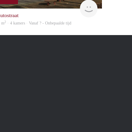
Woning
utostraat
2
5 m
· 4 kamers · Vanaf ? - Onbepaalde tijd