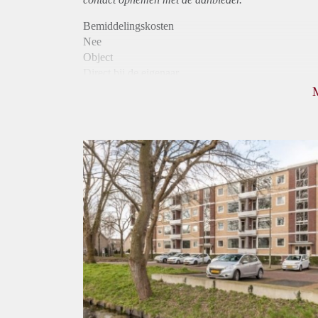
Bemiddelingskosten
Nee
Object
Direct bij de eigenaar
Borg
1000
Garantiestelling
Mogelijk
Huurtoeslag
Niet mogelijk
Inkomen eis
2,9 X Maandhuur Bruto
Huurtermijn
Onbepaalde termijn
Oplevering
Kaal