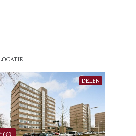
LOCATIE
DELEN
860
€