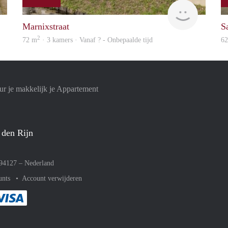
Woning
finder
Marnixstraat
Sa
2
72 m
· 3 kamers · Vanaf ? - Onbepaalde tijd
6
r je makkelijk je Appartement
 den Rijn
094127 –
Nederland
unts
Account verwijderen
met Paypal
kelijk af met Mastercard
ent gemakkelijk af met Meastro
Je rekent gemakkelijk af met Visa