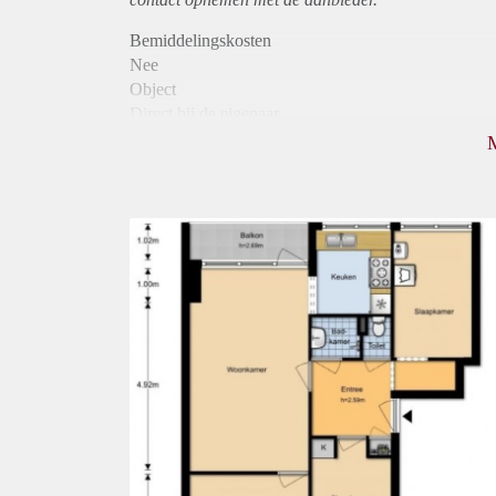
Bemiddelingskosten
Nee
Object
Direct bij de eigenaar
Borg
890
Garantiestelling
Mogelijk
Huurtoeslag
Niet mogelijk
Inkomen eis
3,1 X Maandhuur Bruto
Huurtermijn
Onbepaalde termijn
Oplevering
Kaal