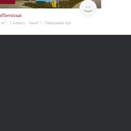
rent
ffierstraat
2
2 m
· 2 kamers · Vanaf ? - Onbepaalde tijd