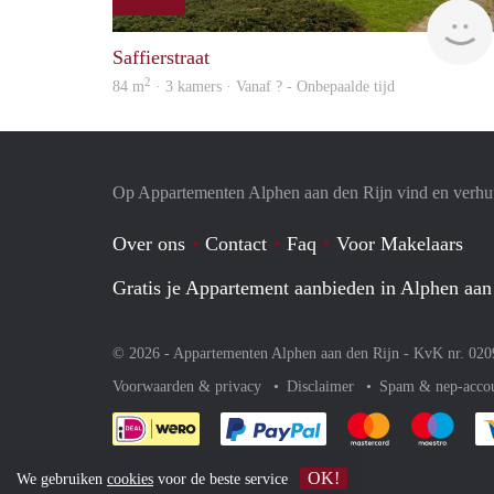
Saffierstraat
2
84 m
· 3 kamers · Vanaf ? - Onbepaalde tijd
Op Appartementen Alphen aan den Rijn vind en verhuu
Over ons
Contact
Faq
Voor Makelaars
Gratis je Appartement aanbieden in Alphen aan
© 2026 - Appartementen Alphen aan den Rijn - KvK nr. 02
Voorwaarden & privacy
Disclaimer
Spam & nep-acco
Je rekent gemakkelijk af 
Je rekent gemak
Je rek
OK!
We gebruiken
cookies
voor de beste service