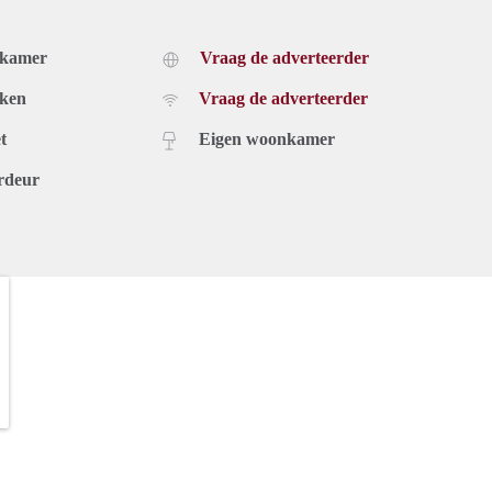
dkamer
Vraag de adverteerder
uken
Vraag de adverteerder
t
Eigen woonkamer
rdeur