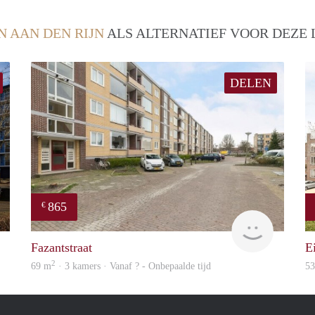
N AAN DEN RIJN
ALS ALTERNATIEF VOOR DEZE 
DELEN
865
€
Woning
finder
Fazantstraat
E
2
69 m
· 3 kamers · Vanaf ? - Onbepaalde tijd
5