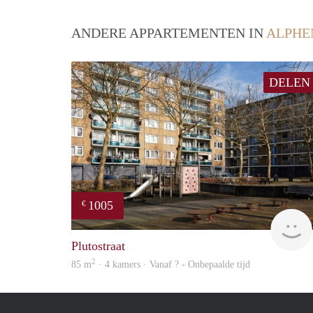
ANDERE APPARTEMENTEN IN
ALPHE
DELEN
1005
€
Plutostraat
2
85 m
· 4 kamers · Vanaf ? - Onbepaalde tijd