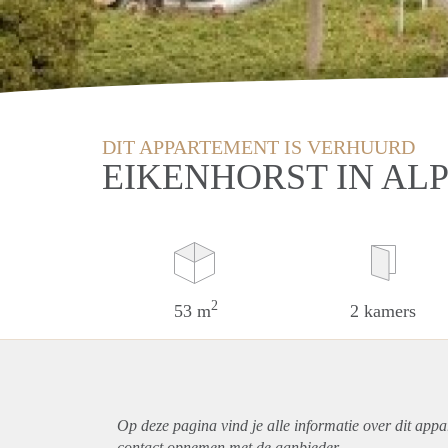
DIT APPARTEMENT IS VERHUURD
EIKENHORST IN AL
2
53 m
2 kamers
Op deze pagina vind je alle informatie over dit
appa
contact opnemen met de aanbieder.