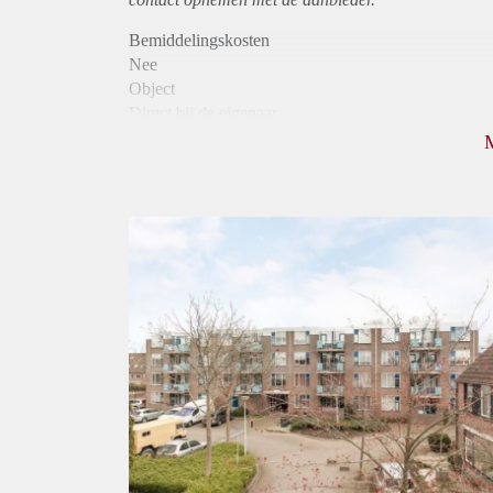
Bemiddelingskosten
Nee
Object
Direct bij de eigenaar
Borg
863
Garantiestelling
Niet mogelijk
Huurtoeslag
Mogelijk
Inkomen eis
N.V.T.
Huurtermijn
Onbepaalde termijn
Oplevering
Kaal