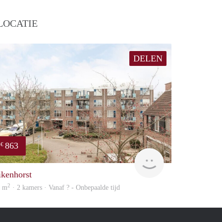
LOCATIE
DELEN
863
€
Woning
ikenhorst
2
3 m
· 2 kamers · Vanaf ? - Onbepaalde tijd