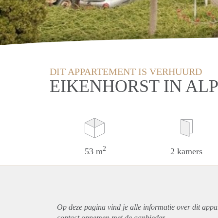
DIT APPARTEMENT IS VERHUURD
EIKENHORST IN AL
2
53 m
2 kamers
Op deze pagina vind je alle informatie over dit
appa
contact opnemen met de aanbieder.