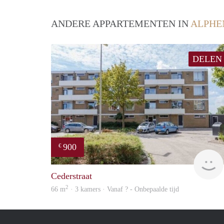
ANDERE APPARTEMENTEN IN
ALPHE
DELEN
900
€
Cederstraat
2
66 m
· 3 kamers · Vanaf ? - Onbepaalde tijd