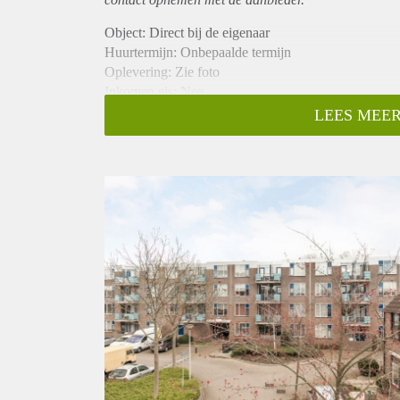
Object: Direct bij de eigenaar
Huurtermijn: Onbepaalde termijn
Oplevering: Zie foto
Inkomen eis: Nee
Garantiestelling mogelijk: Nee
LEES MEER
Borg: 1 Maand
Bemiddeling kosten: Nee
Woningdelers toegestaan: Nee
Huisdieren toegestaan: Afhankelijk van de Eigenaar
Huurtoeslag grens: Ja
Geschikt voor studenten: Afhankelijk van de Eigena