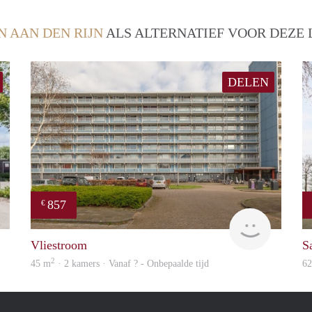
N AAN DEN RIJN
ALS ALTERNATIEF VOOR DEZE 
DELEN
857
€
rent
Woning
Vliestroom
Sa
2
45 m
· 2 kamers · Vanaf ? - Onbepaalde tijd
6