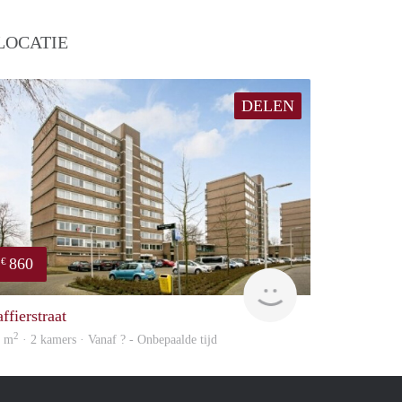
LOCATIE
DELEN
860
€
finder
ffierstraat
2
2 m
· 2 kamers · Vanaf ? - Onbepaalde tijd