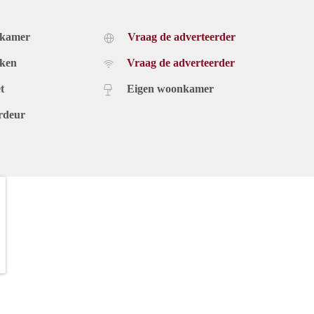
dkamer
Vraag de adverteerder
uken
Vraag de adverteerder
t
Eigen woonkamer
rdeur