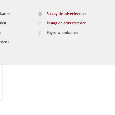
dkamer
Vraag de adverteerder
uken
Vraag de adverteerder
t
Eigen woonkamer
rdeur