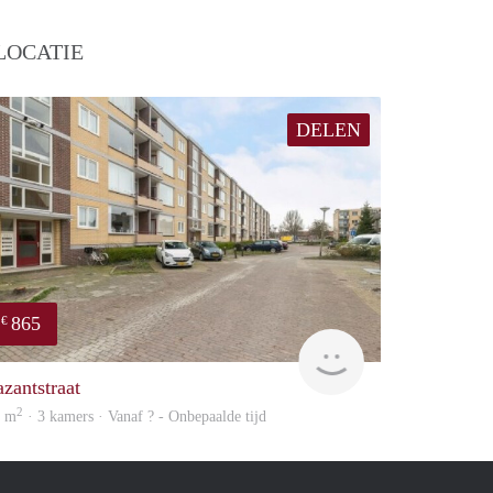
LOCATIE
DELEN
865
€
finder
azantstraat
2
9 m
· 3 kamers · Vanaf ? - Onbepaalde tijd