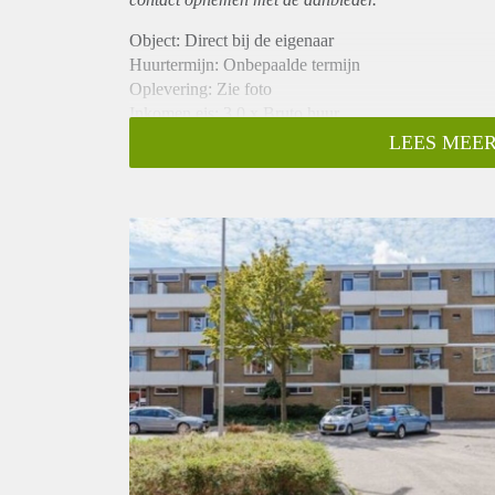
Object: Direct bij de eigenaar
Huurtermijn: Onbepaalde termijn
Oplevering: Zie foto
Inkomen eis: 3,0 x Bruto huur
Garantiestelling mogelijk: Ja
LEES MEER
Borg: 1 Maand
Bemiddeling kosten: Nee
Woningdelers toegestaan: Ja
Huisdieren toegestaan: Afhankelijk van de Eigenaar
Huurtoeslag grens: Nee
Geschikt voor studenten: Afhankelijk van de Eigena