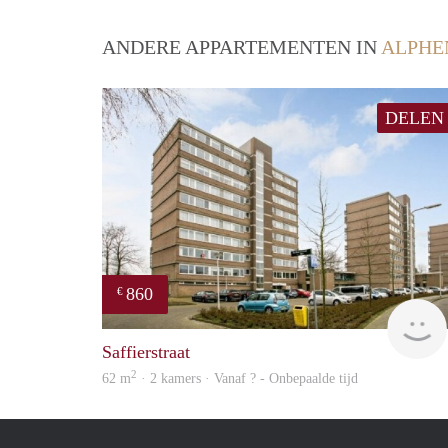
ANDERE APPARTEMENTEN IN
ALPHE
DELEN
860
€
Saffierstraat
2
62 m
· 2 kamers · Vanaf ? - Onbepaalde tijd