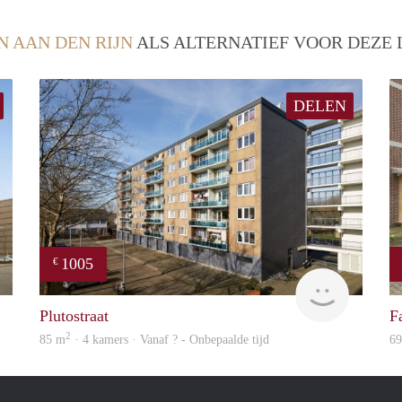
N AAN DEN RIJN
ALS ALTERNATIEF VOOR DEZE 
DELEN
1005
€
finder
finder
Plutostraat
F
2
85 m
· 4 kamers · Vanaf ? - Onbepaalde tijd
6