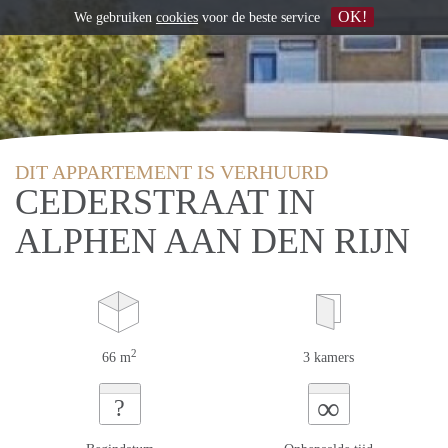
OK!
We gebruiken
cookies
voor de beste service
DIT APPARTEMENT IS VERHUURD
CEDERSTRAAT IN
ALPHEN AAN DEN RIJN
2
66 m
3 kamers
∞
?