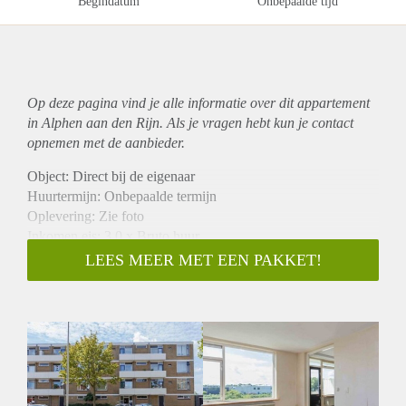
Begindatum
Onbepaalde tijd
Op deze pagina vind je alle informatie over dit
appartement
in Alphen aan den Rijn. Als je vragen hebt kun je contact
opnemen met de aanbieder.
Object: Direct bij de eigenaar
Huurtermijn: Onbepaalde termijn
Oplevering: Zie foto
Inkomen eis: 3,0 x Bruto huur
Garantiestelling mogelijk: Ja
LEES MEER MET EEN PAKKET!
Borg: 1 Maand
Bemiddeling kosten: Nee
Woningdelers toegestaan: Ja
Huisdieren toegestaan: Afhankelijk van de Eigenaar
Huurtoeslag grens: Nee
Geschikt voor studenten: Afhankelijk van de Eigenaar