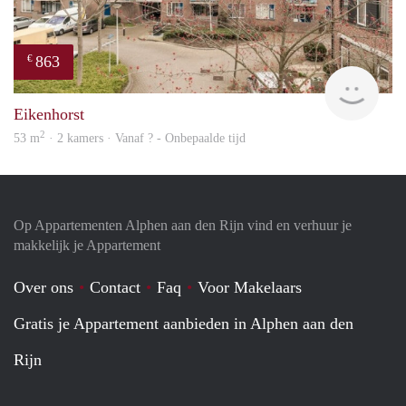
863
€
Woni
Eikenhorst
2
53 m
· 2 kamers · Vanaf ? - Onbepaalde tijd
Op Appartementen Alphen aan den Rijn vind en verhuur je
makkelijk je Appartement
Over ons
Contact
Faq
Voor Makelaars
Gratis je Appartement aanbieden in Alphen aan den
Rijn