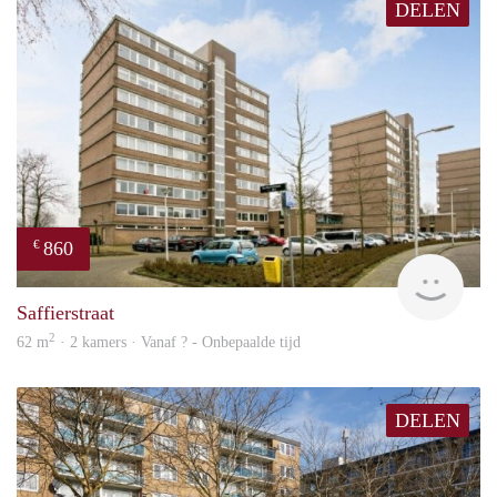
DELEN
860
€
rent
Saffierstraat
2
62 m
· 2 kamers · Vanaf ? - Onbepaalde tijd
DELEN