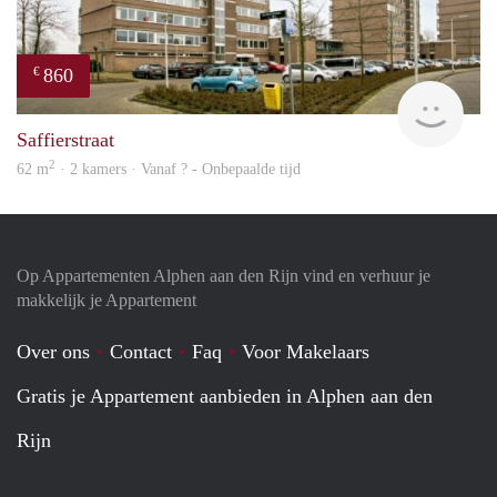
860
€
finde
Saffierstraat
2
62 m
· 2 kamers · Vanaf ? - Onbepaalde tijd
Op Appartementen Alphen aan den Rijn vind en verhuur je
makkelijk je Appartement
Over ons
Contact
Faq
Voor Makelaars
Gratis je Appartement aanbieden in Alphen aan den
Rijn