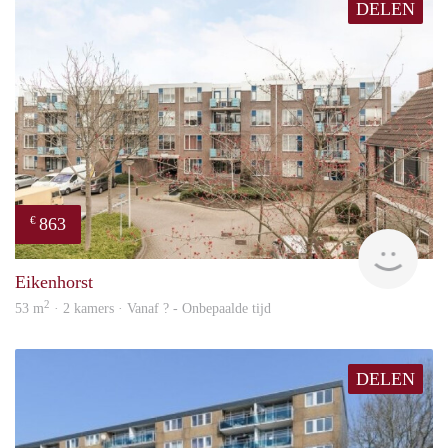
DELEN
863
€
Woni
Eikenhorst
2
53 m
· 2 kamers · Vanaf ? - Onbepaalde tijd
DELEN