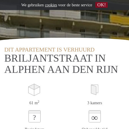
OK!
We gebruiken
cookies
voor de beste service
DIT APPARTEMENT IS VERHUURD
BRILJANTSTRAAT IN
ALPHEN AAN DEN RIJN
2
61 m
3 kamers
∞
?