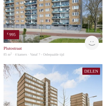
995
€
finde
Plutostraat
2
85 m
· 4 kamers · Vanaf ? - Onbepaalde tijd
DELEN