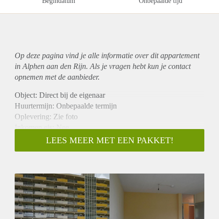
Begindatum
Onbepaalde tijd
Op deze pagina vind je alle informatie over dit
appartement
in Alphen aan den Rijn. Als je vragen hebt kun je contact
opnemen met de aanbieder.
Object: Direct bij de eigenaar
Huurtermijn: Onbepaalde termijn
Oplevering: Zie foto
Inkomen eis: Nee
Garantiestelling mogelijk: Nee
LEES MEER MET EEN PAKKET!
Borg: 1 Maand
Bemiddeling kosten: Nee
Woningdelers toegestaan: Nee
Huisdieren toegestaan: Afhankelijk van de Eigenaar
Huurtoeslag grens: Ja
Geschikt voor studenten: Afhankelijk van de Eigenaar