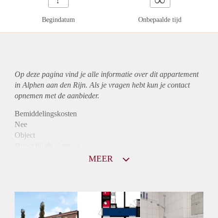
Begindatum
Onbepaalde tijd
Op deze pagina vind je alle informatie over dit
appartement
in Alphen aan den Rijn. Als je vragen hebt kun je contact
opnemen met de aanbieder.
Bemiddelingskosten
Nee
Object
Direct bij de eigenaar
Borg
MEER
790
Garantiestelling
Niet mogelijk
Huurtoeslag
Mogelijk