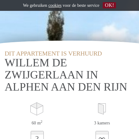
OK!
We gebruiken
cookies
voor de beste service
DIT APPARTEMENT IS VERHUURD
WILLEM DE
ZWIJGERLAAN IN
ALPHEN AAN DEN RIJN
2
60 m
3 kamers
∞
?