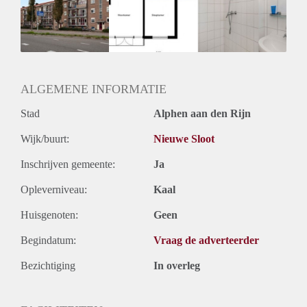
Inkomen eis
N.V.T.
Huurtermijn
Onbepaalde termijn
Oplevering
Kaal
ALGEMENE INFORMATIE
Stad
Alphen aan den Rijn
Wijk/buurt:
Nieuwe Sloot
Inschrijven gemeente:
Ja
Opleverniveau:
Kaal
Huisgenoten:
Geen
Begindatum:
Vraag de adverteerder
Bezichtiging
In overleg