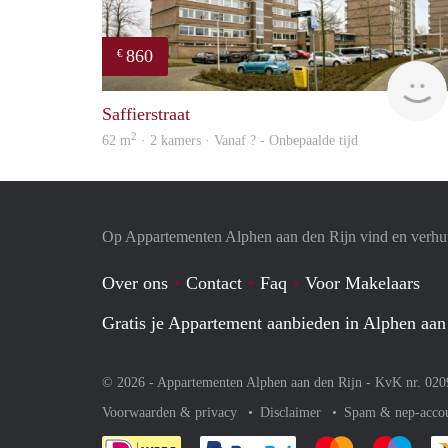
860
€
Saffierstraat
2
62 m
· 2 kamers · Vanaf ? - Onbepaalde tijd
Op Appartementen Alphen aan den Rijn vind en verhuu
Over ons
Contact
Faq
Voor Makelaars
Gratis je Appartement aanbieden in Alphen aan
© 2026 - Appartementen Alphen aan den Rijn - KvK nr. 02
Voorwaarden & privacy
Disclaimer
Spam & nep-acco