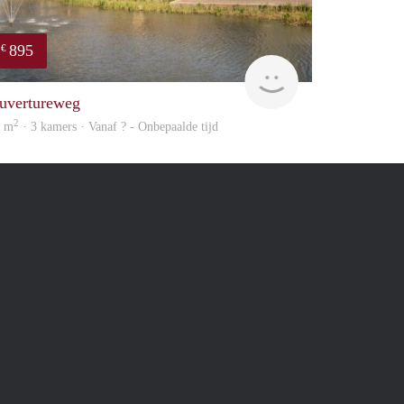
895
€
finder
uvertureweg
2
5 m
· 3 kamers · Vanaf ? - Onbepaalde tijd