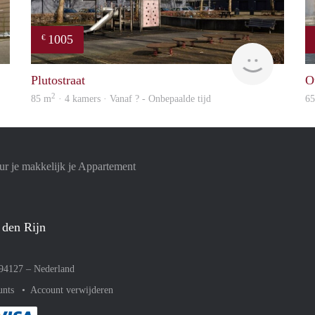
1005
€
rent
Woning
Plutostraat
O
2
85 m
· 4 kamers · Vanaf ? - Onbepaalde tijd
6
r je makkelijk je Appartement
 den Rijn
094127 –
Nederland
unts
Account verwijderen