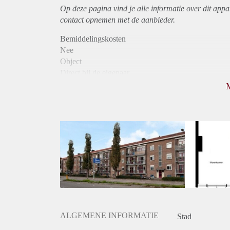
Op deze pagina vind je alle informatie over dit
appa
contact opnemen met de aanbieder.
Bemiddelingskosten
Nee
Object
Direct bij de eigenaar
Borg
790
Garantiestelling
Niet mogelijk
Huurtoeslag
Mogelijk
Inkomen eis
N.V.T.
Huurtermijn
Onbepaalde termijn
Oplevering
Kaal
ALGEMENE INFORMATIE
Stad