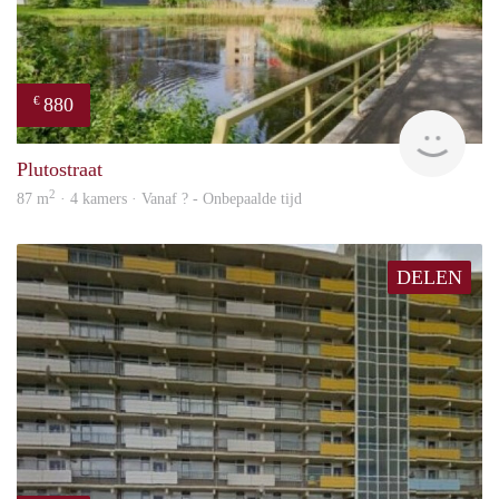
880
€
finde
Plutostraat
2
87 m
· 4 kamers · Vanaf ? - Onbepaalde tijd
DELEN