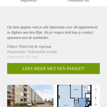
Begindatum
Onbepaalde tijd
Op deze pagina vind je alle informatie over dit
appartement
in Alphen aan den Rijn. Als je vragen hebt kun je contact
opnemen met de aanbieder.
Object: Direct bij de eigenaar
Huurtermijn: Onbepaalde termijn
Oplevering: Zie foto
Inkomen eis: Nee
Garantiestelling mogelijk: Nee
LEES MEER MET EEN PAKKET!
Borg: 1 Maand
Bemiddeling kosten: Nee
Woningdelers toegestaan: Nee
Huisdieren toegestaan: Afhankelijk van de Eigenaar
Huurtoeslag grens: Ja
Geschikt voor studenten: Afhankelijk van de Eigenaar