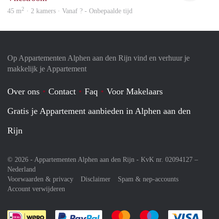
2
45 m
· 2 kamers · Vanaf ? - Onbepaalde tijd
Op Appartementen Alphen aan den Rijn vind en verhuur je
makkelijk je Appartement
Over ons
Contact
Faq
Voor Makelaars
Gratis je Appartement aanbieden in Alphen aan den
Rijn
© 2026 - Appartementen Alphen aan den Rijn - KvK nr. 02094127 –
Nederland
Voorwaarden & privacy
Disclaimer
Spam & nep-accounts
Account verwijderen
Je rekent gemakkelijk af met Paypal
Je rekent gemakkelijk af met M
Je rekent gemakkelij
Je re