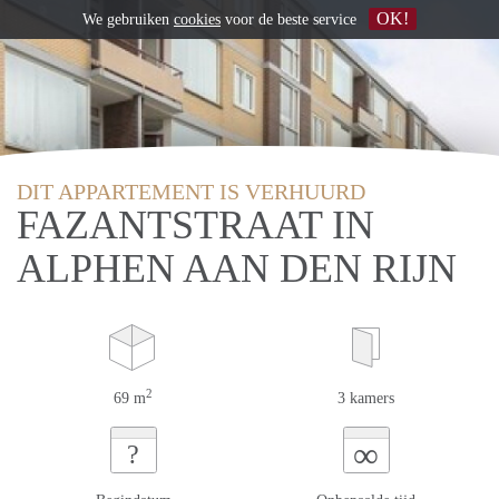
OK!
We gebruiken
cookies
voor de beste service
DIT APPARTEMENT IS VERHUURD
FAZANTSTRAAT IN
ALPHEN AAN DEN RIJN
2
69 m
3 kamers
∞
?