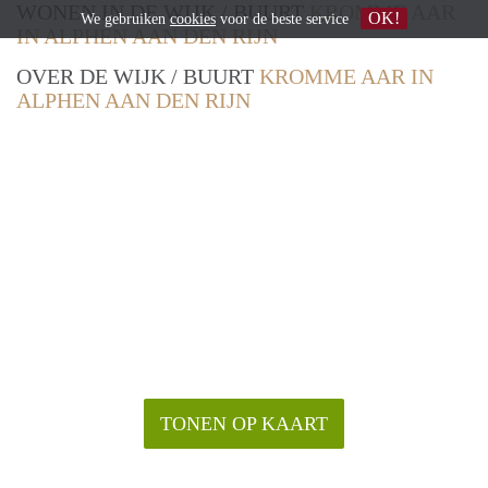
WONEN IN DE WIJK / BUURT
KROMME AAR
OK!
We gebruiken
cookies
voor de beste service
IN ALPHEN AAN DEN RIJN
OVER DE WIJK / BUURT
KROMME AAR IN
ALPHEN AAN DEN RIJN
TONEN OP KAART