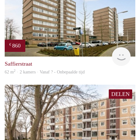
860
€
rent
Saffierstraat
2
62 m
· 2 kamers · Vanaf ? - Onbepaalde tijd
DELEN