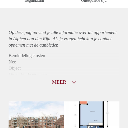
Begindatum
Onbepaalde tijd
Op deze pagina vind je alle informatie over dit
appartement
in Alphen aan den Rijn. Als je vragen hebt kun je contact
opnemen met de aanbieder.
Bemiddelingskosten
Nee
Object
Direct bij de eigenaar
Borg
MEER
863
Garantiestelling
Niet mogelijk
Huurtoeslag
Mogelijk
Inkomen eis
N.V.T.