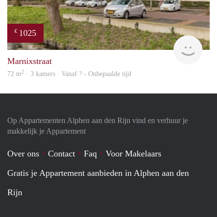
1025
€
finde
Marnixstraat
2
72 m
· 3 kamers · Vanaf ? - Onbepaalde tijd
Op Appartementen Alphen aan den Rijn vind en verhuur je
makkelijk je Appartement
Over ons
Contact
Faq
Voor Makelaars
Gratis je Appartement aanbieden in Alphen aan den
Rijn