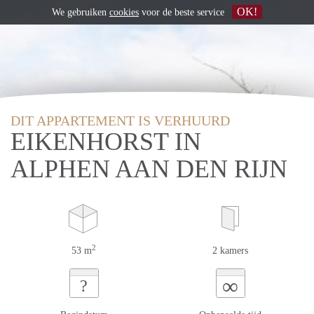
OK!
We gebruiken
cookies
voor de beste service
DIT APPARTEMENT IS VERHUURD
EIKENHORST IN
ALPHEN AAN DEN RIJN
2
53 m
2 kamers
∞
?