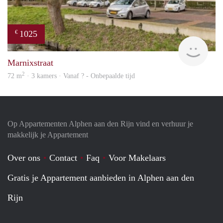
1025
€
finde
Marnixstraat
2
72 m
· 3 kamers · Vanaf ? - Onbepaalde tijd
Op Appartementen Alphen aan den Rijn vind en verhuur je
makkelijk je Appartement
Over ons
Contact
Faq
Voor Makelaars
Gratis je Appartement aanbieden in Alphen aan den
Rijn