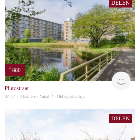
DELEN
880
€
finde
Plutostraat
2
87 m
· 4 kamers · Vanaf ? - Onbepaalde tijd
DELEN