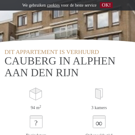
OK!
We gebruiken
cookies
voor de beste service
DIT APPARTEMENT IS VERHUURD
CAUBERG IN ALPHEN
AAN DEN RIJN
2
94 m
3 kamers
∞
?