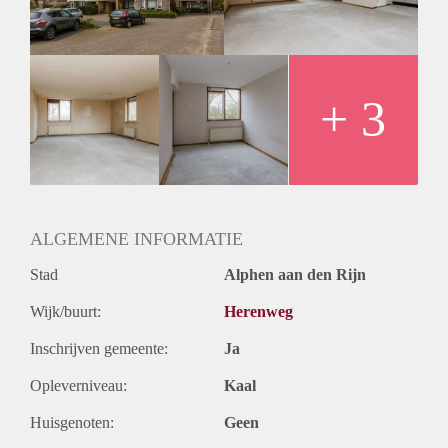
Huurtermijn
Onbepaalde termijn
Oplevering
Kaal
+ 3
ALGEMENE INFORMATIE
Stad
Alphen aan den Rijn
Wijk/buurt:
Herenweg
Inschrijven gemeente:
Ja
Opleverniveau:
Kaal
Huisgenoten:
Geen