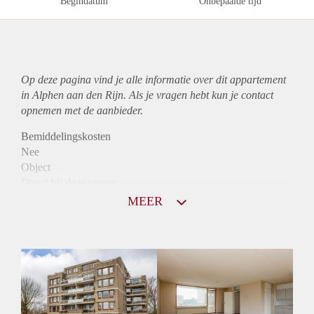
Begindatum
Onbepaalde tijd
Op deze pagina vind je alle informatie over dit
appartement
in Alphen aan den Rijn. Als je vragen hebt kun je contact
opnemen met de aanbieder.
Bemiddelingskosten
Nee
Object
Direct bij de eigenaar
Borg
MEER
885
Garantiestelling
Mogelijk
Huurtoeslag
Niet mogelijk
Inkomen eis
2,9 X De bruto Huur