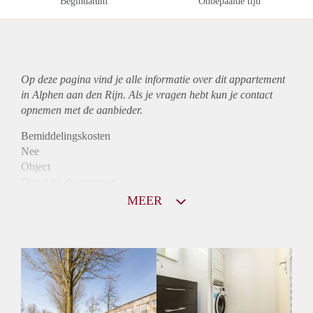
Begindatum
Onbepaalde tijd
Op deze pagina vind je alle informatie over dit
appartement
in Alphen aan den Rijn. Als je vragen hebt kun je contact
opnemen met de aanbieder.
Bemiddelingskosten
Nee
Object
Direct bij de eigenaar
Borg
MEER
890
Garantiestelling
Mogelijk
Huurtoeslag
Niet mogelijk
Inkomen eis
3,1 X Maandhuur Bruto