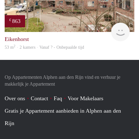
863
€
Woni
Eikenhorst
2
53 m
· 2 kamers · Vanaf ? - Onbepaalde tijd
Op Appartementen Alphen aan den Rijn vind en verhuur je
makkelijk je Appartement
Over ons
Contact
Faq
Voor Makelaars
Gratis je Appartement aanbieden in Alphen aan den
Rijn