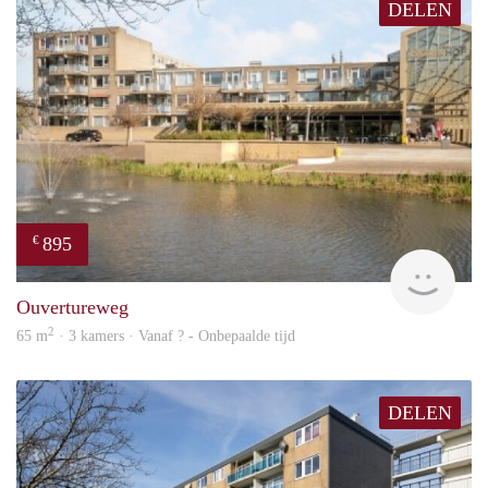
DELEN
895
€
finde
Ouvertureweg
2
65 m
· 3 kamers · Vanaf ? - Onbepaalde tijd
DELEN