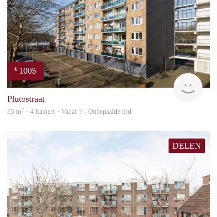
1005
€
finde
Plutostraat
2
85 m
· 4 kamers · Vanaf ? - Onbepaalde tijd
DELEN