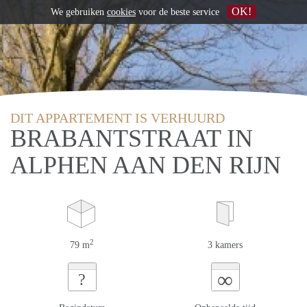
OK!
We gebruiken
cookies
voor de beste service
DIT APPARTEMENT IS VERHUURD
BRABANTSTRAAT IN
ALPHEN AAN DEN RIJN
2
79 m
3 kamers
∞
?