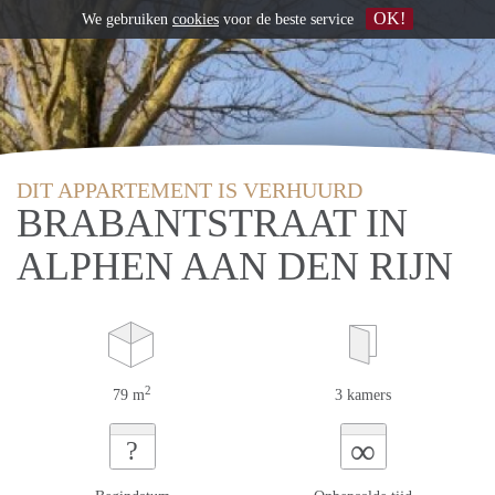
OK!
We gebruiken
cookies
voor de beste service
DIT APPARTEMENT IS VERHUURD
BRABANTSTRAAT IN
ALPHEN AAN DEN RIJN
2
79 m
3 kamers
∞
?