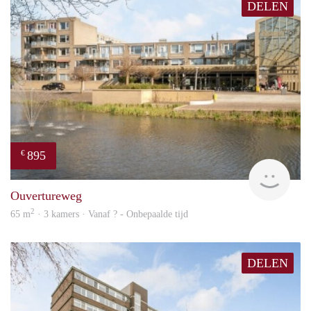
DELEN
895
€
finde
Ouvertureweg
2
65 m
· 3 kamers · Vanaf ? - Onbepaalde tijd
DELEN