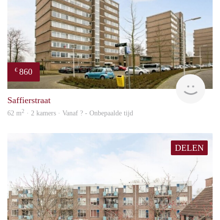
860
€
rent
Saffierstraat
2
62 m
· 2 kamers · Vanaf ? - Onbepaalde tijd
DELEN