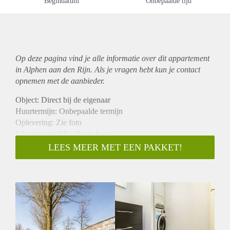
Begindatum
Onbepaalde tijd
Op deze pagina vind je alle informatie over dit
appartement
in Alphen aan den Rijn. Als je vragen hebt kun je contact
opnemen met de aanbieder.
Object: Direct bij de eigenaar
Huurtermijn: Onbepaalde termijn
Oplevering: Zie foto
Inkomen eis:2,8 x Bruto huur
Garantiestelling mogelijk: Ja
LEES MEER MET EEN PAKKET!
Borg: 1 Maand
Bemiddeling kosten: Nee
Woningdelers toegestaan: Ja
Huisdieren toegestaan: Afhankelijk van de Eigenaar
Huurtoeslag grens: Nee
Geschikt voor studenten: Afhankelijk van de Eigenaar