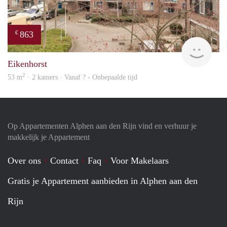
863
€
Woni
Eikenhorst
2
53 m
· 2 kamers · Vanaf ? - Onbepaalde tijd
Op Appartementen Alphen aan den Rijn vind en verhuur je
makkelijk je Appartement
Over ons
Contact
Faq
Voor Makelaars
Gratis je Appartement aanbieden in Alphen aan den
Rijn