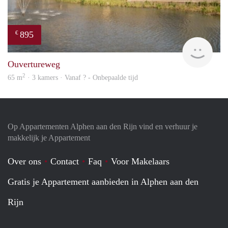
895
€
finde
Ouvertureweg
2
65 m
· 3 kamers · Vanaf ? - Onbepaalde tijd
Op Appartementen Alphen aan den Rijn vind en verhuur je
makkelijk je Appartement
Over ons
Contact
Faq
Voor Makelaars
Gratis je Appartement aanbieden in Alphen aan den
Rijn