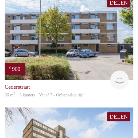
DELEN
900
€
rent
Cederstraat
2
66 m
· 3 kamers · Vanaf ? - Onbepaalde tijd
DELEN