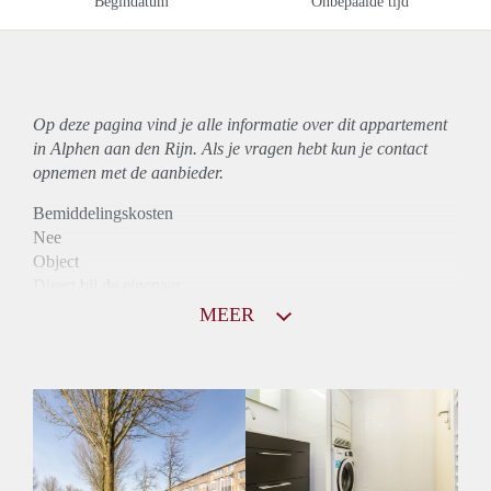
Begindatum
Onbepaalde tijd
Op deze pagina vind je alle informatie over dit
appartement
in Alphen aan den Rijn. Als je vragen hebt kun je contact
opnemen met de aanbieder.
Bemiddelingskosten
Nee
Object
Direct bij de eigenaar
Borg
MEER
890
Garantiestelling
Mogelijk
Huurtoeslag
Niet mogelijk
Inkomen eis
3,1 X Maandhuur Bruto