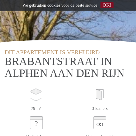
OK!
We gebruiken
cookies
voor de beste service
DIT APPARTEMENT IS VERHUURD
BRABANTSTRAAT IN
ALPHEN AAN DEN RIJN
2
79 m
3 kamers
∞
?