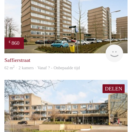
860
€
rent
Saffierstraat
2
62 m
· 2 kamers · Vanaf ? - Onbepaalde tijd
DELEN