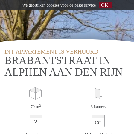
OK!
We gebruiken
cookies
voor de beste service
DIT APPARTEMENT IS VERHUURD
BRABANTSTRAAT IN
ALPHEN AAN DEN RIJN
2
79 m
3 kamers
∞
?