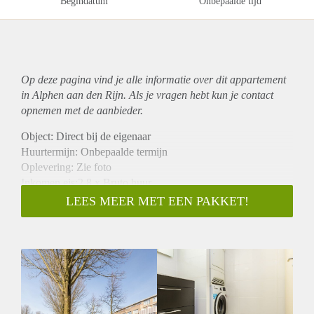
Begindatum
Onbepaalde tijd
Op deze pagina vind je alle informatie over dit
appartement
in Alphen aan den Rijn. Als je vragen hebt kun je contact
opnemen met de aanbieder.
Object: Direct bij de eigenaar
Huurtermijn: Onbepaalde termijn
Oplevering: Zie foto
Inkomen eis:2,8 x Bruto huur
Garantiestelling mogelijk: Ja
LEES MEER MET EEN PAKKET!
Borg: 1 Maand
Bemiddeling kosten: Nee
Woningdelers toegestaan: Ja
Huisdieren toegestaan: Afhankelijk van de Eigenaar
Huurtoeslag grens: Nee
Geschikt voor studenten: Afhankelijk van de Eigenaar