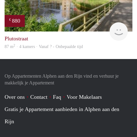
880
€
finde
Plutostraat
2
87 m
· 4 kamers · Vanaf ? - Onbepaalde tijd
Op Appartementen Alphen aan den Rijn vind en verhuur je
makkelijk je Appartement
Over ons
Contact
Faq
Voor Makelaars
Gratis je Appartement aanbieden in Alphen aan den
Rijn