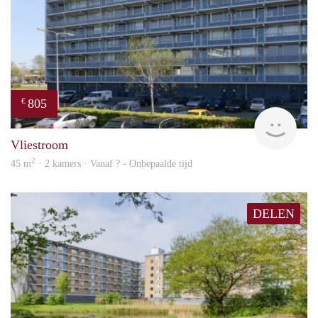
805
€
finde
Vliestroom
2
45 m
· 2 kamers · Vanaf ? - Onbepaalde tijd
DELEN