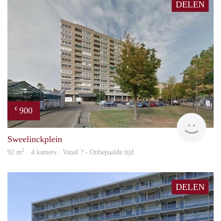
DELEN
900
€
rent
Sweelinckplein
2
92 m
· 4 kamers · Vanaf ? - Onbepaalde tijd
DELEN